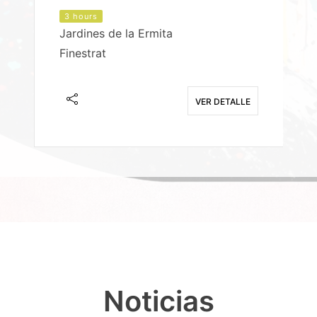
3 hours
Jardines de la Ermita
P
Finestrat
S
E
VER DETALLE
Noticias