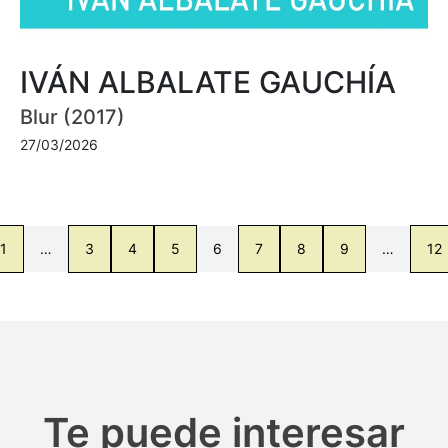
IVÁN ALBALATE GAUCHÍA
Blur (2017)
27/03/2026
1
…
3
4
5
6
7
8
9
…
12
Te puede interesar