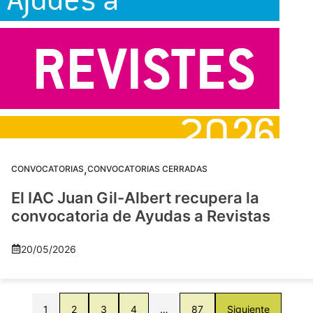
,
CONVOCATORIAS
CONVOCATORIAS CERRADAS
El IAC Juan Gil-Albert recupera la
convocatoria de Ayudas a Revistas
20/05/2026
1
2
3
4
…
87
Siguiente