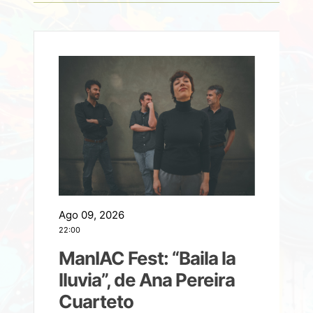
Ago 09, 2026
A
22:00
21
ManIAC Fest: “Baila la
a
lluvia”, de Ana Pereira
Cuarteto