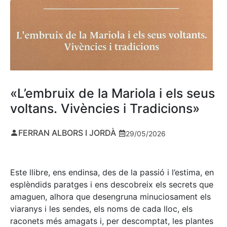
«L’embruix de la Mariola i els seus
voltans. Vivències i Tradicions»
FERRAN ALBORS I JORDÀ
29/05/2026
Este llibre, ens endinsa, des de la passió i l’estima, en
esplèndids paratges i ens descobreix els secrets que
amaguen, alhora que desengruna minuciosament els
viaranys i les sendes, els noms de cada lloc, els
raconets més amagats i, per descomptat, les plantes