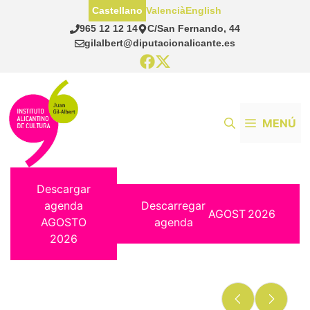
Saltar
Castellano
Valencià
English
al
965 12 12 14
C/San Fernando, 44
contenido
gilalbert@diputacionalicante.es
MENÚ
Descargar
agenda
Descarregar
AGOST
2026
AGOSTO
agenda
2026