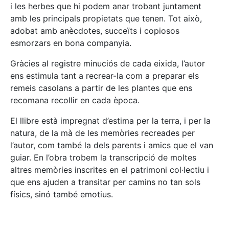
i les herbes que hi podem anar trobant juntament
amb les principals propietats que tenen. Tot això,
adobat amb anècdotes, succeïts i copiosos
esmorzars en bona companyia.
Gràcies al registre minuciós de cada eixida, l’autor
ens estimula tant a recrear-la com a preparar els
remeis casolans a partir de les plantes que ens
recomana recollir en cada època.
El llibre està impregnat d’estima per la terra, i per la
natura, de la mà de les memòries recreades per
l’autor, com també la dels parents i amics que el van
guiar. En l’obra trobem la transcripció de moltes
altres memòries inscrites en el patrimoni col·lectiu i
que ens ajuden a transitar per camins no tan sols
físics, sinó també emotius.