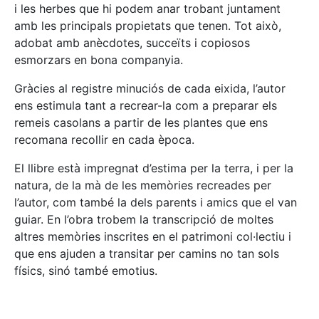
i les herbes que hi podem anar trobant juntament
amb les principals propietats que tenen. Tot això,
adobat amb anècdotes, succeïts i copiosos
esmorzars en bona companyia.
Gràcies al registre minuciós de cada eixida, l’autor
ens estimula tant a recrear-la com a preparar els
remeis casolans a partir de les plantes que ens
recomana recollir en cada època.
El llibre està impregnat d’estima per la terra, i per la
natura, de la mà de les memòries recreades per
l’autor, com també la dels parents i amics que el van
guiar. En l’obra trobem la transcripció de moltes
altres memòries inscrites en el patrimoni col·lectiu i
que ens ajuden a transitar per camins no tan sols
físics, sinó també emotius.