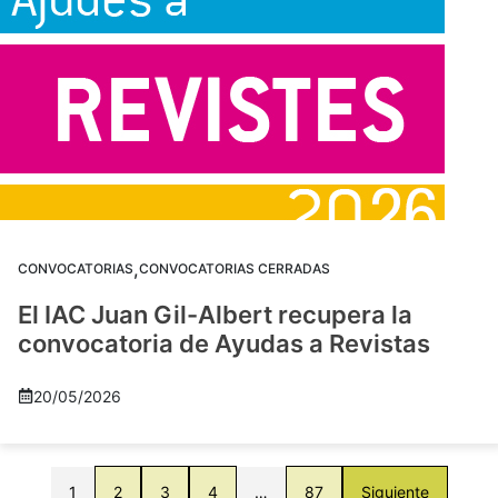
,
CONVOCATORIAS
CONVOCATORIAS CERRADAS
El IAC Juan Gil-Albert recupera la
convocatoria de Ayudas a Revistas
20/05/2026
1
2
3
4
…
87
Siguiente