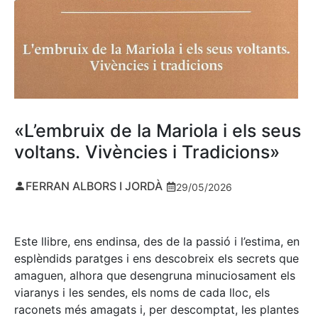
«L’embruix de la Mariola i els seus
voltans. Vivències i Tradicions»
FERRAN ALBORS I JORDÀ
29/05/2026
Este llibre, ens endinsa, des de la passió i l’estima, en
esplèndids paratges i ens descobreix els secrets que
amaguen, alhora que desengruna minuciosament els
viaranys i les sendes, els noms de cada lloc, els
raconets més amagats i, per descomptat, les plantes