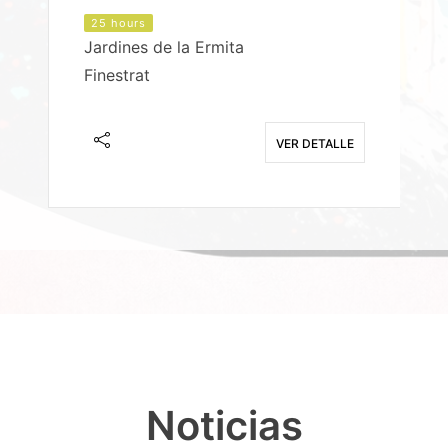
25 hours
Jardines de la Ermita
P
Finestrat
S
E
VER DETALLE
Noticias