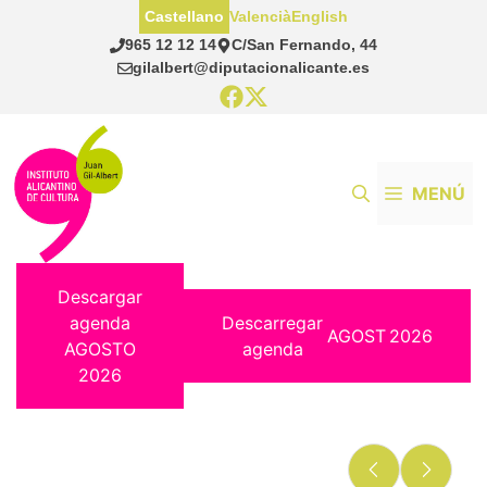
Saltar
Castellano
Valencià
English
al
965 12 12 14
C/San Fernando, 44
contenido
gilalbert@diputacionalicante.es
MENÚ
Descargar
agenda
Descarregar
AGOST
2026
AGOSTO
agenda
2026