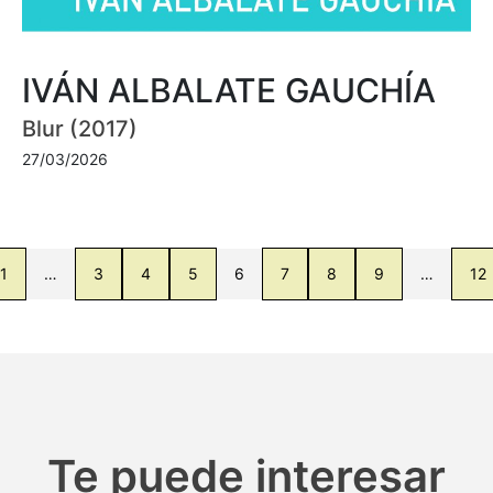
IVÁN ALBALATE GAUCHÍA
Blur (2017)
27/03/2026
1
…
3
4
5
6
7
8
9
…
12
Te puede interesar