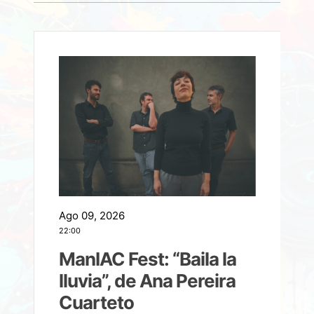
Ago 09, 2026
A
22:00
21
ManIAC Fest: “Baila la
a
lluvia”, de Ana Pereira
Cuarteto