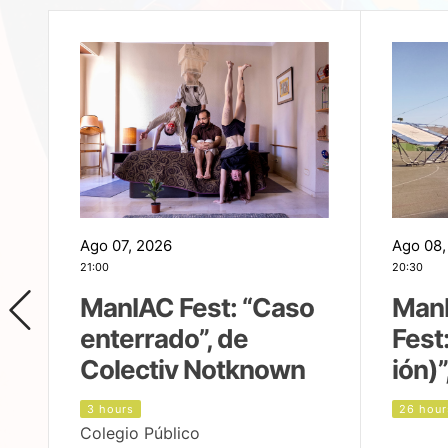
Ago 07, 2026
Ago 08,
21:00
20:30
ManIAC Fest: “Caso
Man
enterrado”, de
Fest
Colectiv Notknown
ión)”
3 hours
26 hour
Colegio Público