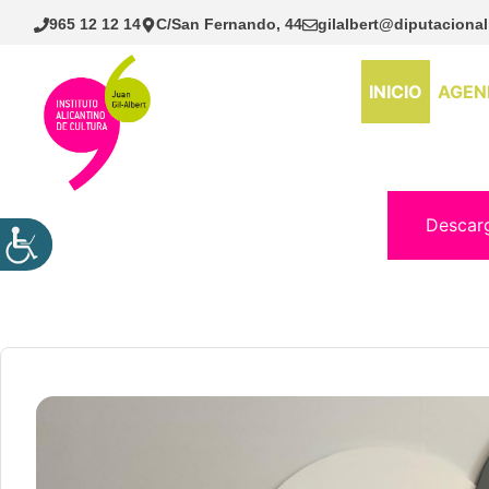
Saltar
965 12 12 14
C/San Fernando, 44
gilalbert@diputacional
al
contenido
INICIO
AGEN
Descar