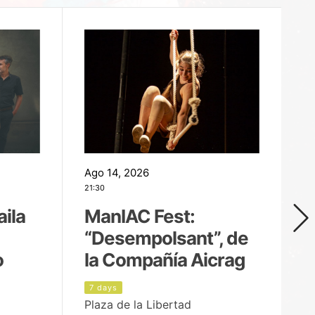
Ago 14, 2026
Ag
21:30
21
aila
ManIAC Fest:
M
“Desempolsant”, de
“
o
la Compañía Aicrag
D
7 days
8
Plaza de la Libertad
Pa