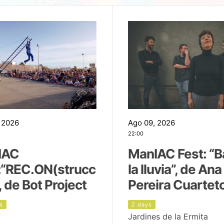
 2026
Ago 09, 2026
22:00
IAC
ManIAC Fest: “B
:“REC.ON(strucc
la lluvia”, de Ana
, de Bot Project
Pereira Cuartet
s
2 days
Jardines de la Ermita