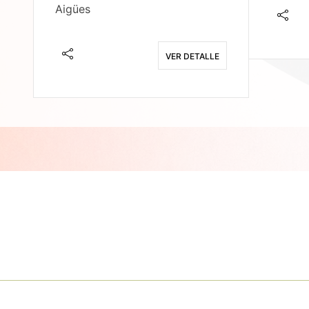
Aigües
E
VER DETALLE