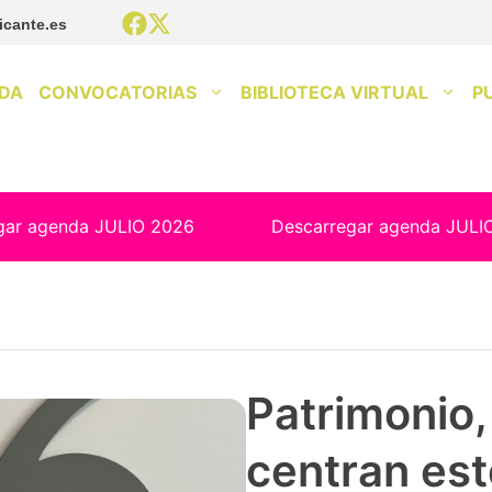
icante.es
DA
CONVOCATORIAS
BIBLIOTECA VIRTUAL
P
gar agenda JULIO 2026
Descarregar agenda JULI
Patrimonio, 
centran est