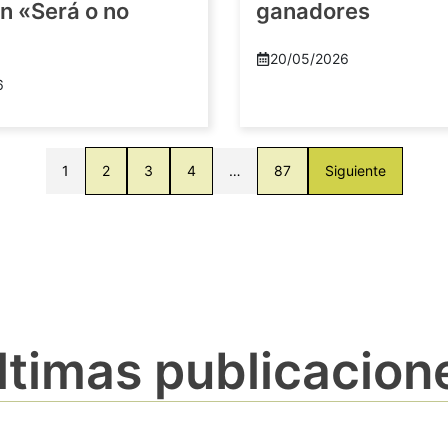
n «Será o no
ganadores
20/05/2026
6
1
2
3
4
…
87
Siguiente
ltimas publicacion