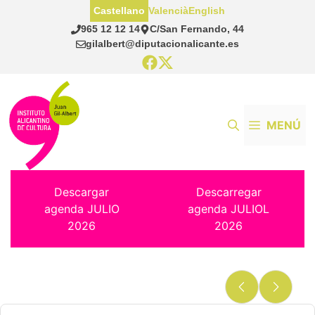
Saltar
Castellano
Valencià
English
al
965 12 12 14
C/San Fernando, 44
contenido
gilalbert@diputacionalicante.es
MENÚ
Descargar
Descarregar
agenda JULIO
agenda JULIOL
2026
2026