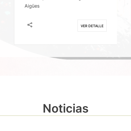
Aigües
A
E
VER DETALLE
Noticias