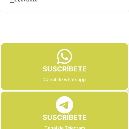
Slide 2 of 6
SUSCRÍBETE
Canal de whatsapp
SUSCRÍBETE
Canal de Telegram