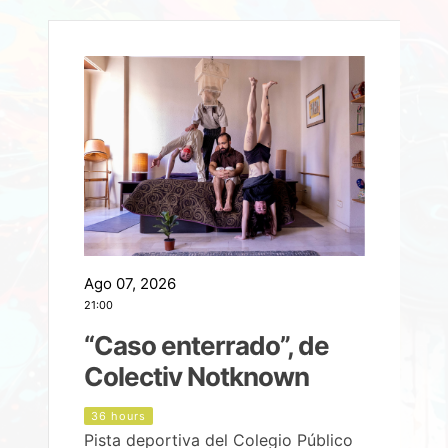
Ago 07, 2026
A
21:00
2
e
“Caso enterrado”, de
Colectiv Notknown
d
36 hours
Pista deportiva del Colegio Público
P