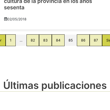
cultura de la provincia en los años
sesenta
02/05/2018
r
1
…
82
83
84
85
86
87
Si
Últimas publicaciones