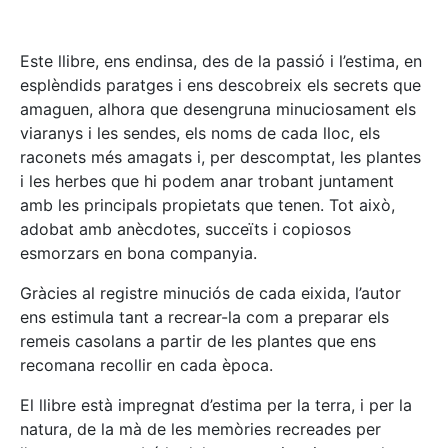
Este llibre, ens endinsa, des de la passió i l’estima, en
esplèndids paratges i ens descobreix els secrets que
amaguen, alhora que desengruna minuciosament els
viaranys i les sendes, els noms de cada lloc, els
raconets més amagats i, per descomptat, les plantes
i les herbes que hi podem anar trobant juntament
amb les principals propietats que tenen. Tot això,
adobat amb anècdotes, succeïts i copiosos
esmorzars en bona companyia.
Gràcies al registre minuciós de cada eixida, l’autor
ens estimula tant a recrear-la com a preparar els
remeis casolans a partir de les plantes que ens
recomana recollir en cada època.
El llibre està impregnat d’estima per la terra, i per la
natura, de la mà de les memòries recreades per