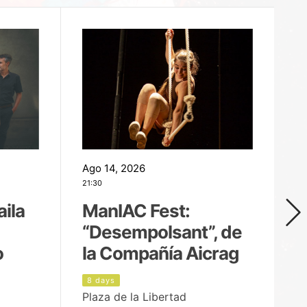
Ago 14, 2026
Ag
21:30
21
aila
ManIAC Fest:
M
“Desempolsant”, de
“
o
la Compañía Aicrag
D
8 days
8
Plaza de la Libertad
Pa