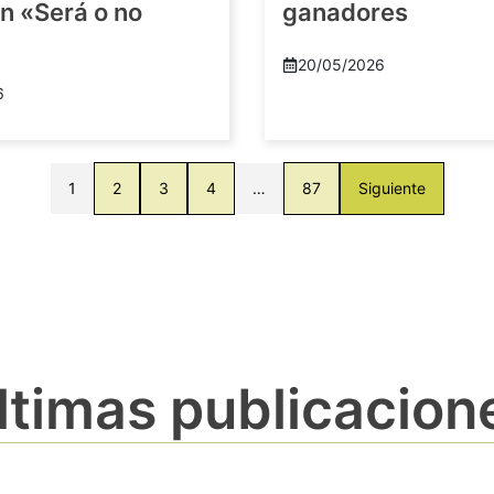
n «Será o no
ganadores
20/05/2026
6
1
2
3
4
…
87
Siguiente
ltimas publicacion