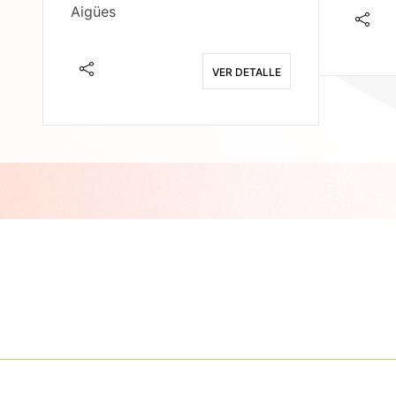
Aigües
E
VER DETALLE