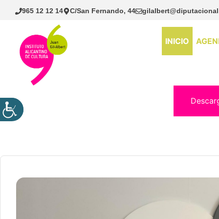
Saltar
965 12 12 14
C/San Fernando, 44
gilalbert@diputacional
al
contenido
INICIO
AGEN
Descar