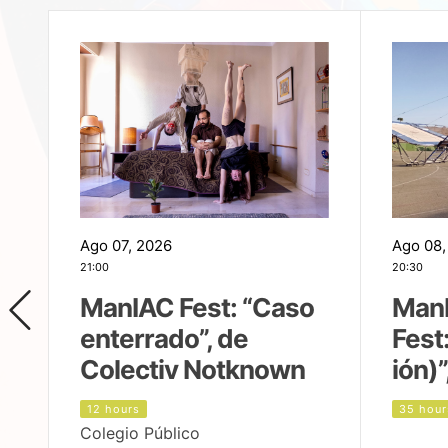
Ago 07, 2026
Ago 08,
21:00
20:30
ManIAC Fest: “Caso
Man
enterrado”, de
Fest
Colectiv Notknown
ión)”
12 hours
35 hour
Colegio Público