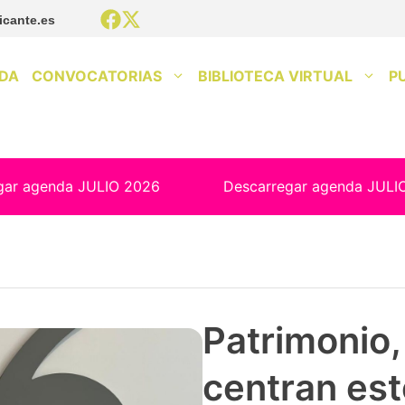
icante.es
DA
CONVOCATORIAS
BIBLIOTECA VIRTUAL
P
gar agenda JULIO 2026
Descarregar agenda JULI
Patrimonio, 
centran est