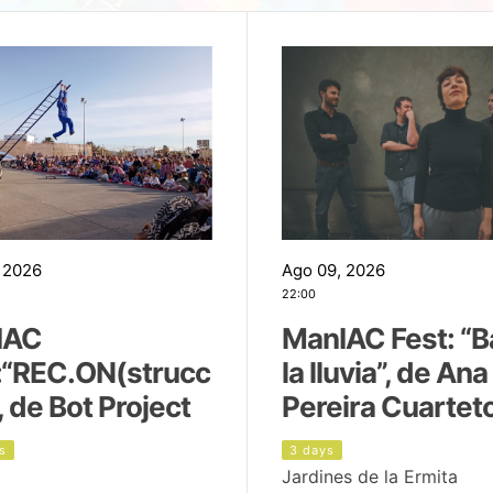
 2026
Ago 09, 2026
22:00
IAC
ManIAC Fest: “B
:“REC.ON(strucc
la lluvia”, de Ana
, de Bot Project
Pereira Cuartet
s
3 days
Jardines de la Ermita