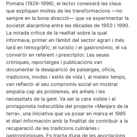
Pomata (1926-1996), el lector coneixerà les claus
que expliquen moltes de les transformacions —no
sempre en la bona direcció— que va experimentar la
societat alacantina entre les dècades de 1950 i 1990.
La mirada crítica de la realitat sobre la qual
informava, primer en l’àmbit del sector agrari i més
tard en l’etnogràfic, el turístic i el gastronòmic, el va
convertir en referent i prescriptor. Les seues
cròniques, reportatges i publicacions van
documentar la desaparició de paisatges, oficis,
tradicions, modes i estils de vida i, al mateix temps,
van reflectir el seu compromís social en mostrar
empatia cap als problemes, els anhels i les
necessitats de la gent. Va ser la cara visible i el
protagonista indiscutible del projecte «Menjars de la
terra», una iniciativa que va posar en marxa el 1985
el diari
Información
amb la finalitat de contribuir a la
recuperació de les tradicions culinàries i
gastronòmiques. Es tracta d’una de les aportacions