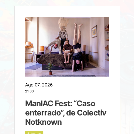
Ago 07, 2026
A
21:00
2
ManIAC Fest: “Caso
a
enterrado”, de Colectiv
Notknown
n
8 hours