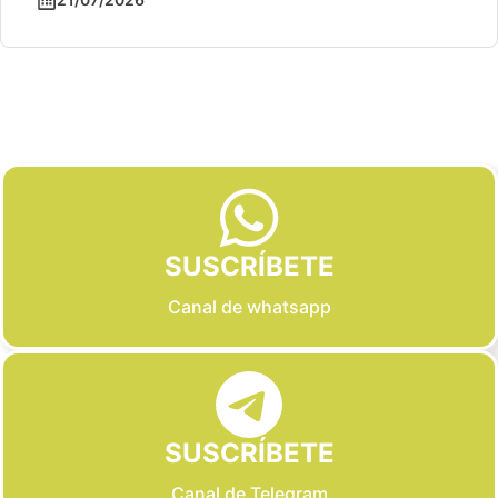
Slide 2 of 6
SUSCRÍBETE
Canal de whatsapp
SUSCRÍBETE
Canal de Telegram