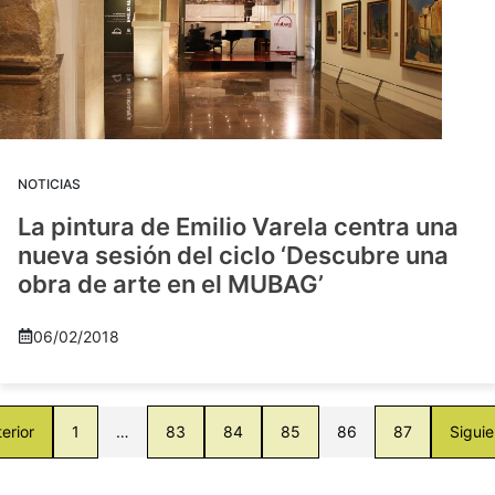
NOTICIAS
La pintura de Emilio Varela centra una
nueva sesión del ciclo ‘Descubre una
obra de arte en el MUBAG’
06/02/2018
erior
1
…
83
84
85
86
87
Siguie