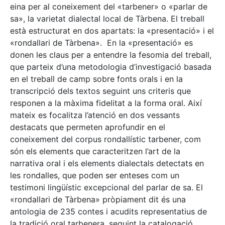
eina per al coneixement del «tarbener» o «parlar de
sa», la varietat dialectal local de Tàrbena. El treball
està estructurat en dos apartats: la «presentació» i el
«rondallari de Tàrbena». En la «presentació» es
donen les claus per a entendre la fesomia del treball,
que parteix d’una metodologia d’investigació basada
en el treball de camp sobre fonts orals i en la
transcripció dels textos seguint uns criteris que
responen a la màxima fidelitat a la forma oral. Així
mateix es focalitza l’atenció en dos vessants
destacats que permeten aprofundir en el
coneixement del corpus rondallístic tarbener, com
són els elements que caracteritzen l’art de la
narrativa oral i els elements dialectals detectats en
les rondalles, que poden ser enteses com un
testimoni lingüístic excepcional del parlar de sa. El
«rondallari de Tàrbena» pròpiament dit és una
antologia de 235 contes i acudits representatius de
la tradició oral tarbenera, seguint la catalogació