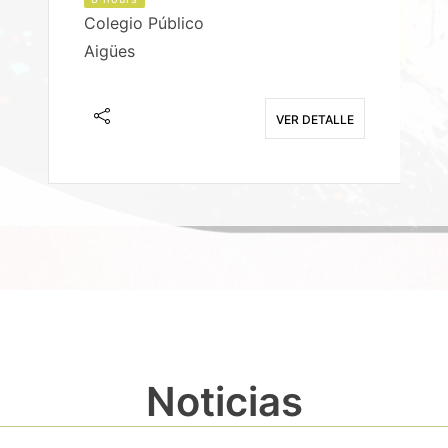
Colegio Público
Aigües
E
VER DETALLE
Noticias