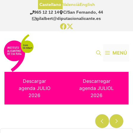
Saltar
Castellano
Valencià
English
al
965 12 12 14
C/San Fernando, 44
contenido
gilalbert@diputacionalicante.es
MENÚ
Descargar
Descarregar
agenda JULIO
agenda JULIOL
2026
2026