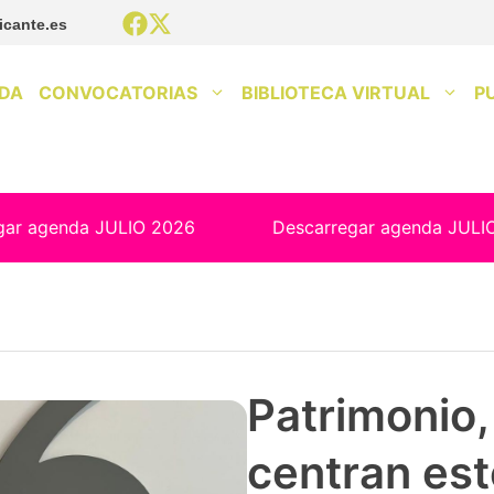
icante.es
DA
CONVOCATORIAS
BIBLIOTECA VIRTUAL
P
gar agenda JULIO 2026
Descarregar agenda JULI
Patrimonio, 
centran est