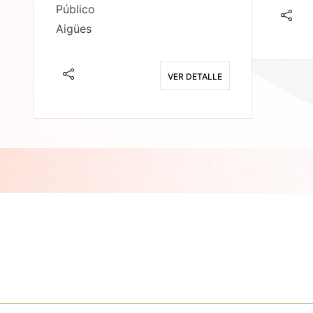
Público
Aigües
E
VER DETALLE