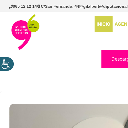
Saltar
965 12 12 14
C/San Fernando, 44
gilalbert@diputacional
al
contenido
INICIO
AGEN
Descar