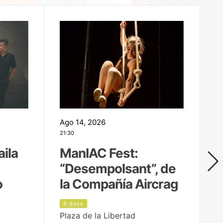
Ago 14, 2026
Ag
21:30
21
aila
ManIAC Fest:
M
“Desempolsant”, de
“
o
la Compañía Aircrag
D
8 days
9
Plaza de la Libertad
pa