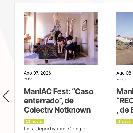
Ago 07, 2026
Ago 08,
21:00
20:30
ManIAC Fest: “Caso
ManI
enterrado”, de
“REC
Colectiv Notknown
, de 
25 hours
2 days
Pista deportiva del Colegio