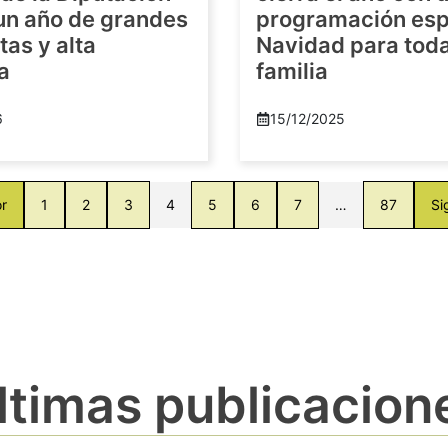
 un año de grandes
programación esp
as y alta
Navidad para toda
a
familia
6
15/12/2025
or
1
2
3
4
5
6
7
…
87
Si
ltimas publicacion