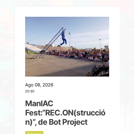
Ago 08, 2026
A
20:30
2
ManIAC
M
a
Fest:“REC.ON(strucció
l
n)”, de Bot Project
3 hours