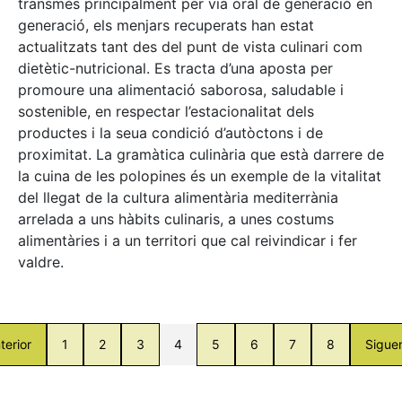
transmès principalment per via oral de generació en
generació, els menjars recuperats han estat
actualitzats tant des del punt de vista culinari com
dietètic-nutricional. Es tracta d’una aposta per
promoure una alimentació saborosa, saludable i
sostenible, en respectar l’estacionalitat dels
productes i la seua condició d’autòctons i de
proximitat. La gramàtica culinària que està darrere de
la cuina de les polopines és un exemple de la vitalitat
del llegat de la cultura alimentària mediterrània
arrelada a uns hàbits culinaris, a unes costums
alimentàries i a un territori que cal reivindicar i fer
valdre.
terior
1
2
3
4
5
6
7
8
Sigue