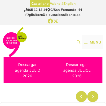
Saltar
Castellano
Valencià
English
al
965 12 12 14
C/San Fernando, 44
contenido
gilalbert@diputacionalicante.es
MENÚ
Descargar
Descarregar
agenda JULIO
agenda JULIOL
2026
2026