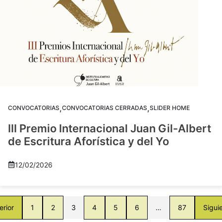
,
,
CONVOCATORIAS
CONVOCATORIAS CERRADAS
SLIDER HOME
III Premio Internacional Juan Gil-Albert
de Escritura Aforística y del Yo
12/02/2026
erior
1
2
3
4
5
6
…
87
Sigui