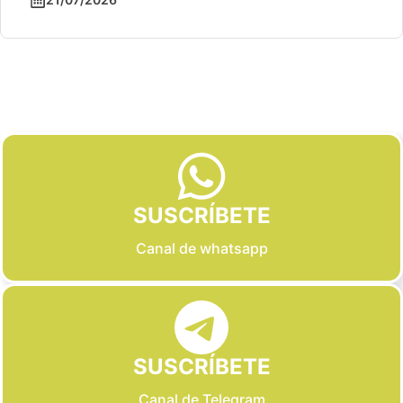
Slide 2 of 6
SUSCRÍBETE
Canal de whatsapp
SUSCRÍBETE
Canal de Telegram