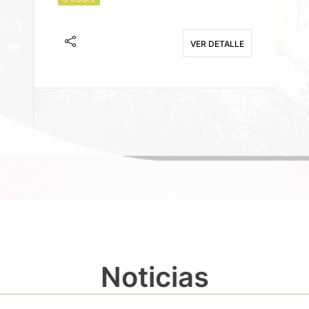
J
F
VER DETALLE
E
Noticias