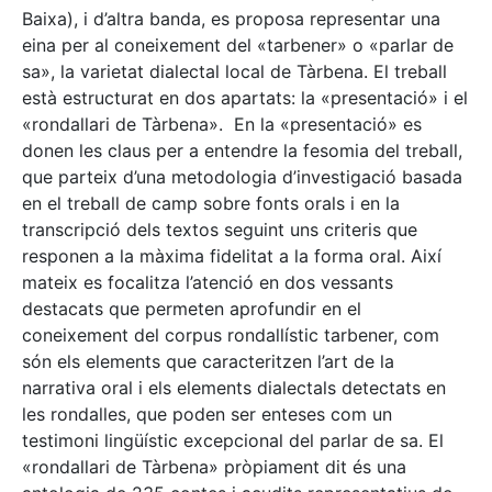
Baixa), i d’altra banda, es proposa representar una
eina per al coneixement del «tarbener» o «parlar de
sa», la varietat dialectal local de Tàrbena. El treball
està estructurat en dos apartats: la «presentació» i el
«rondallari de Tàrbena». En la «presentació» es
donen les claus per a entendre la fesomia del treball,
que parteix d’una metodologia d’investigació basada
en el treball de camp sobre fonts orals i en la
transcripció dels textos seguint uns criteris que
responen a la màxima fidelitat a la forma oral. Així
mateix es focalitza l’atenció en dos vessants
destacats que permeten aprofundir en el
coneixement del corpus rondallístic tarbener, com
són els elements que caracteritzen l’art de la
narrativa oral i els elements dialectals detectats en
les rondalles, que poden ser enteses com un
testimoni lingüístic excepcional del parlar de sa. El
«rondallari de Tàrbena» pròpiament dit és una