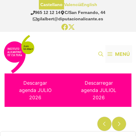
Saltar
Castellano
Valencià
English
al
965 12 12 14
C/San Fernando, 44
contenido
gilalbert@diputacionalicante.es
MENÚ
Descargar
Descarregar
agenda JULIO
agenda JULIOL
2026
2026