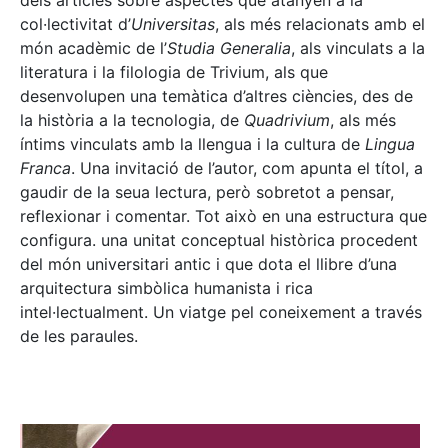
dels articles sobre aspectes que atanyen a la
col·lectivitat d’
Universitas
, als més relacionats amb el
món acadèmic de l’
Studia Generalia
, als vinculats a la
literatura i la filologia de Trivium, als que
desenvolupen una temàtica d’altres ciències, des de
la història a la tecnologia, de
Quadrivium
, als més
íntims vinculats amb la llengua i la cultura de
Lingua
Franca
. Una invitació de l’autor, com apunta el títol, a
gaudir de la seua lectura, però sobretot a pensar,
reflexionar i comentar. Tot això en una estructura que
configura. una unitat conceptual històrica procedent
del món universitari antic i que dota el llibre d’una
arquitectura simbòlica humanista i rica
intel·lectualment. Un viatge pel coneixement a través
de les paraules.