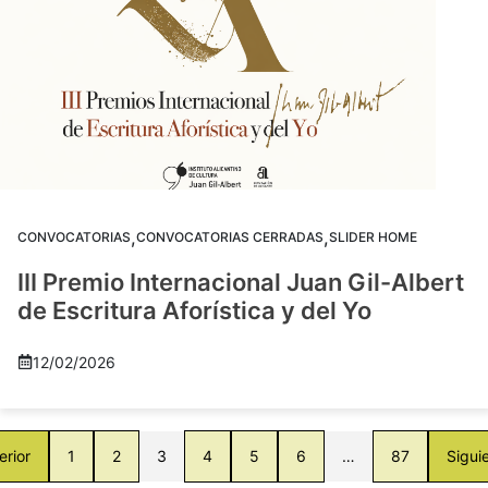
,
,
CONVOCATORIAS
CONVOCATORIAS CERRADAS
SLIDER HOME
III Premio Internacional Juan Gil-Albert
de Escritura Aforística y del Yo
12/02/2026
erior
1
2
3
4
5
6
…
87
Sigui