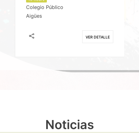
Colegio Público
Aigües
E
VER DETALLE
Noticias