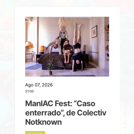
Ago 07, 2026
A
21:00
2
ManIAC Fest: “Caso
a
enterrado”, de Colectiv
Notknown
n
13 hours