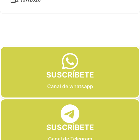
Slide 2 of 6
SUSCRÍBETE
Canal de whatsapp
SUSCRÍBETE
Canal de Telegram