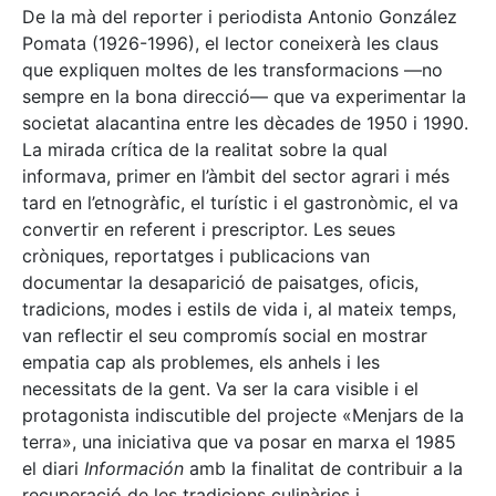
De la mà del reporter i periodista Antonio González
Pomata (1926-1996), el lector coneixerà les claus
que expliquen moltes de les transformacions —no
sempre en la bona direcció— que va experimentar la
societat alacantina entre les dècades de 1950 i 1990.
La mirada crítica de la realitat sobre la qual
informava, primer en l’àmbit del sector agrari i més
tard en l’etnogràfic, el turístic i el gastronòmic, el va
convertir en referent i prescriptor. Les seues
cròniques, reportatges i publicacions van
documentar la desaparició de paisatges, oficis,
tradicions, modes i estils de vida i, al mateix temps,
van reflectir el seu compromís social en mostrar
empatia cap als problemes, els anhels i les
necessitats de la gent. Va ser la cara visible i el
protagonista indiscutible del projecte «Menjars de la
terra», una iniciativa que va posar en marxa el 1985
el diari
Información
amb la finalitat de contribuir a la
recuperació de les tradicions culinàries i