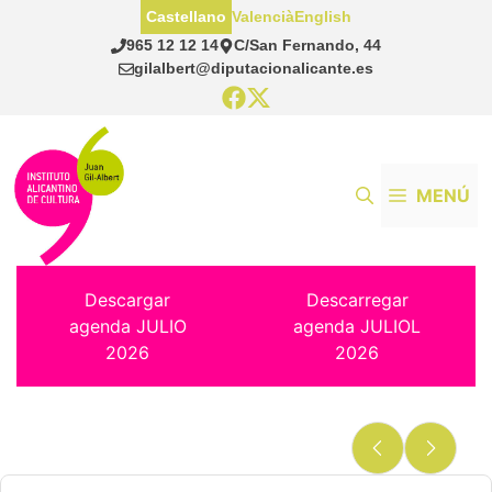
Saltar
Castellano
Valencià
English
al
965 12 12 14
C/San Fernando, 44
contenido
gilalbert@diputacionalicante.es
MENÚ
Descargar
Descarregar
agenda JULIO
agenda JULIOL
2026
2026