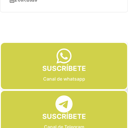
Slide 2 of 6
SUSCRÍBETE
Canal de whatsapp
SUSCRÍBETE
Canal de Telegram