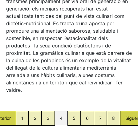
transmès principalment per via oral de generació en
generació, els menjars recuperats han estat
actualitzats tant des del punt de vista culinari com
dietètic-nutricional. Es tracta d’una aposta per
promoure una alimentació saborosa, saludable i
sostenible, en respectar l’estacionalitat dels
productes i la seua condició d’autòctons i de
proximitat. La gramàtica culinària que està darrere de
la cuina de les polopines és un exemple de la vitalitat
del llegat de la cultura alimentària mediterrània
arrelada a uns hàbits culinaris, a unes costums
alimentàries i a un territori que cal reivindicar i fer
valdre.
terior
1
2
3
4
5
6
7
8
Sigue