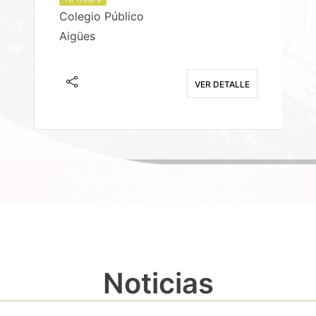
Colegio Público
Aigües
E
VER DETALLE
Noticias