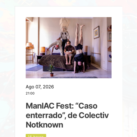
Ago 07, 2026
A
21:00
2
ManIAC Fest: “Caso
a
enterrado”, de Colectiv
Notknown
n
16 hours