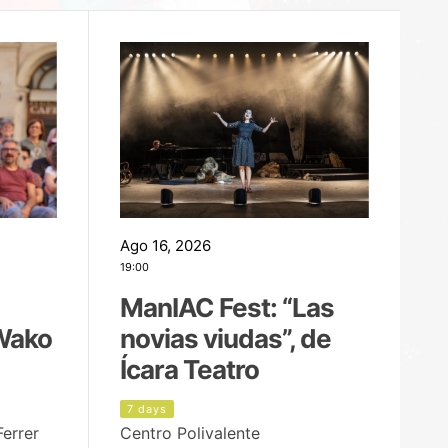
Ago 16, 2026
Ag
19:00
22
ManIAC Fest: “Las
M
Wako
novias viudas”, de
l
Ícara Teatro
P
7 days
6
Ferrer
Centro Polivalente
Ja