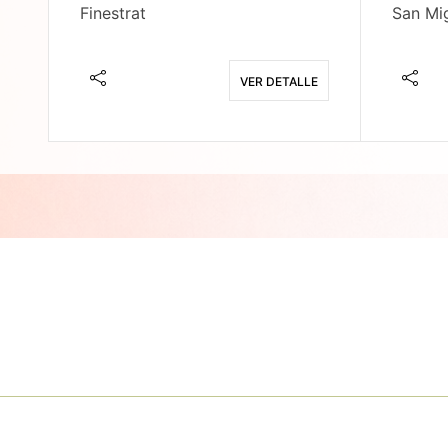
Finestrat
San Mig
E
VER DETALLE