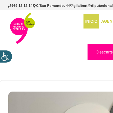
Saltar
965 12 12 14
C/San Fernando, 44
gilalbert@diputacional
al
contenido
INICIO
AGEN
Descarg