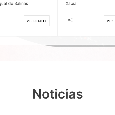
uel de Salinas
Xàbia
VER DETALLE
VER 
Noticias