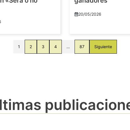
n «Será o no
ganadores
20/05/2026
6
1
2
3
4
…
87
Siguiente
ltimas publicacion