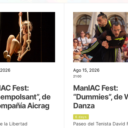
 2026
Ago 15, 2026
21:00
AC Fest:
ManIAC Fest:
empolsant”, de
“Dummies”, de 
ompañía Aicrag
Danza
6 days
e la Libertad
Paseo del Tenista David 