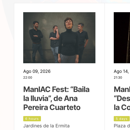
Ago 09, 2026
Ago 14,
22:00
21:30
ManIAC Fest: “Baila
ManI
la lluvia”, de Ana
“Des
Pereira Cuarteto
la C
6 hours
5 days
Jardines de la Ermita
Plaza d