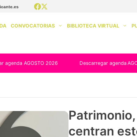
icante.es
DA
CONVOCATORIAS
BIBLIOTECA VIRTUAL
P
ar agenda AGOSTO 2026
Descarregar agenda
AG
Patrimonio, 
centran est