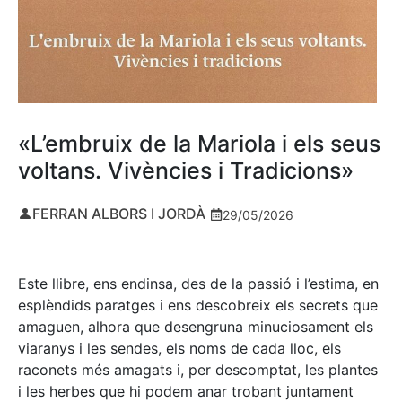
«L’embruix de la Mariola i els seus
voltans. Vivències i Tradicions»
FERRAN ALBORS I JORDÀ
29/05/2026
Este llibre, ens endinsa, des de la passió i l’estima, en
esplèndids paratges i ens descobreix els secrets que
amaguen, alhora que desengruna minuciosament els
viaranys i les sendes, els noms de cada lloc, els
raconets més amagats i, per descomptat, les plantes
i les herbes que hi podem anar trobant juntament