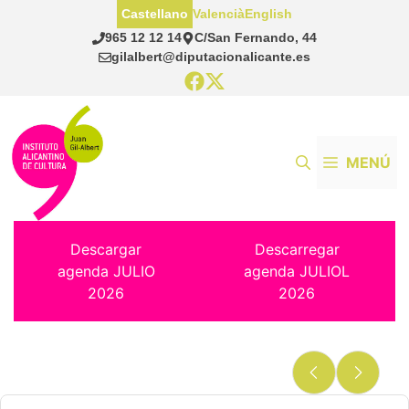
Saltar
Castellano
Valencià
English
al
965 12 12 14
C/San Fernando, 44
contenido
gilalbert@diputacionalicante.es
MENÚ
Descargar
Descarregar
agenda JULIO
agenda JULIOL
2026
2026