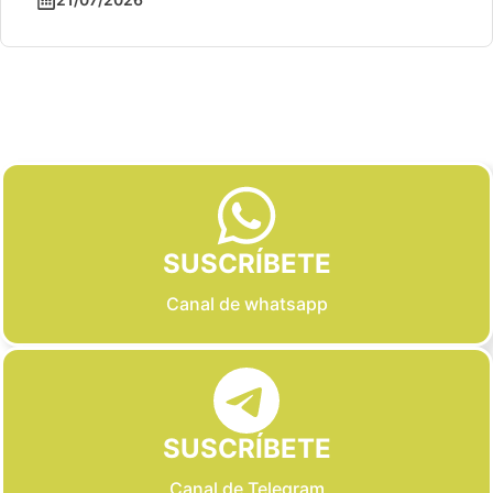
Slide 2 of 6
SUSCRÍBETE
Canal de whatsapp
SUSCRÍBETE
Canal de Telegram