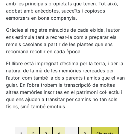
amb les principals propietats que tenen. Tot això,
adobat amb anècdotes, succeïts i copiosos
esmorzars en bona companyia.
Gràcies al registre minuciós de cada eixida, l’autor
ens estimula tant a recrear-la com a preparar els
remeis casolans a partir de les plantes que ens
recomana recollir en cada època.
El llibre està impregnat d’estima per la terra, i per la
natura, de la mà de les memòries recreades per
l’autor, com també la dels parents i amics que el van
guiar. En l’obra trobem la transcripció de moltes
altres memòries inscrites en el patrimoni col·lectiu i
que ens ajuden a transitar per camins no tan sols
físics, sinó també emotius.
1
2
3
4
…
8
Siguente