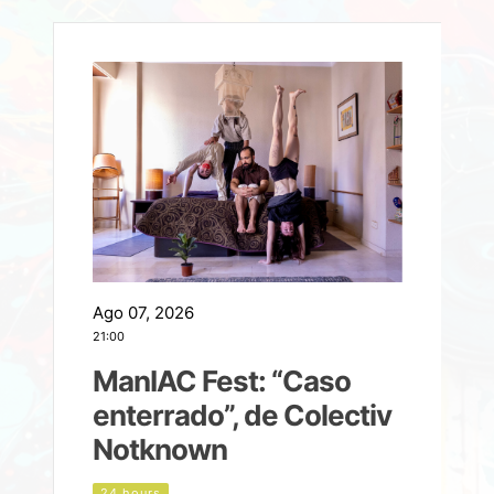
Ago 07, 2026
A
21:00
2
ManIAC Fest: “Caso
a
enterrado”, de Colectiv
Notknown
d
24 hours