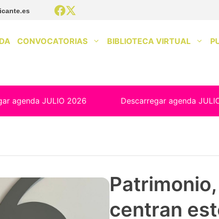
icante.es
DA
CONVOCATORIAS
BIBLIOTECA VIRTUAL
P
gar agenda JULIO 2026
Descarregar agenda JULI
Patrimonio, 
centran est