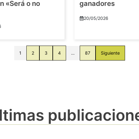
n «Será o no
ganadores
20/05/2026
6
1
2
3
4
…
87
Siguiente
ltimas publicacion