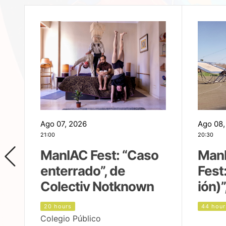
Ago 07, 2026
Ago 08,
21:00
20:30
ManIAC Fest: “Caso
Man
enterrado”, de
Fest
Colectiv Notknown
ión)”
20 hours
44 hour
Colegio Público