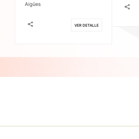
Aigües
E
VER DETALLE