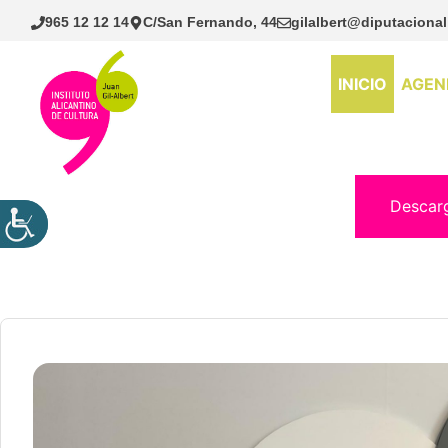
Saltar
965 12 12 14
C/San Fernando, 44
gilalbert@diputacional
al
contenido
INICIO
AGEN
Descar