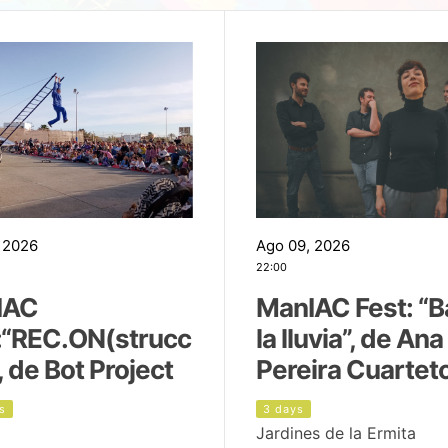
 2026
Ago 09, 2026
22:00
IAC
ManIAC Fest: “B
:“REC.ON(strucc
la lluvia”, de Ana
, de Bot Project
Pereira Cuartet
s
3 days
Jardines de la Ermita