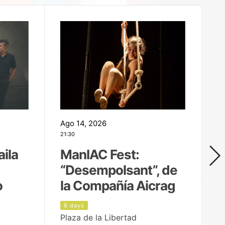
Ago 14, 2026
Ag
21:30
21
aila
ManIAC Fest:
M
“Desempolsant”, de
“
o
la Compañía Aicrag
D
8 days
9
Plaza de la Libertad
Pa