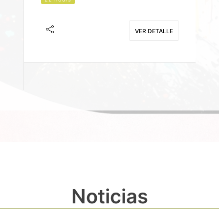
J
F
VER DETALLE
E
Noticias