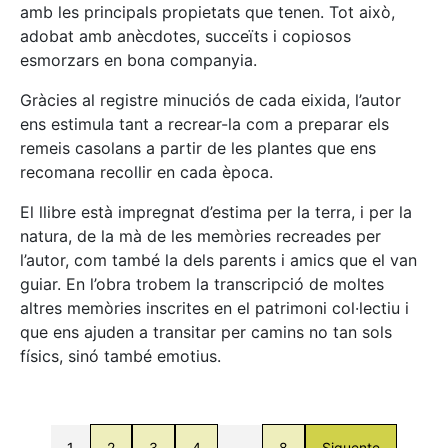
amb les principals propietats que tenen. Tot això,
adobat amb anècdotes, succeïts i copiosos
esmorzars en bona companyia.
Gràcies al registre minuciós de cada eixida, l’autor
ens estimula tant a recrear-la com a preparar els
remeis casolans a partir de les plantes que ens
recomana recollir en cada època.
El llibre està impregnat d’estima per la terra, i per la
natura, de la mà de les memòries recreades per
l’autor, com també la dels parents i amics que el van
guiar. En l’obra trobem la transcripció de moltes
altres memòries inscrites en el patrimoni col·lectiu i
que ens ajuden a transitar per camins no tan sols
físics, sinó també emotius.
1
2
3
4
…
8
Siguente