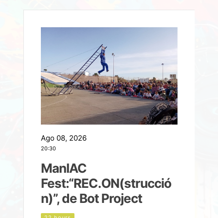
Ago 08, 2026
A
20:30
2
ManIAC
M
a
Fest:“REC.ON(strucció
l
n)”, de Bot Project
22 hours