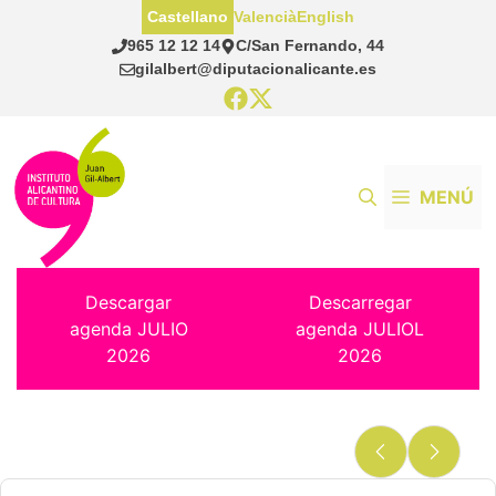
Saltar
Castellano
Valencià
English
al
965 12 12 14
C/San Fernando, 44
contenido
gilalbert@diputacionalicante.es
MENÚ
Descargar
Descarregar
agenda JULIO
agenda JULIOL
2026
2026