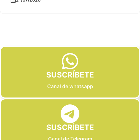
Slide 2 of 6
SUSCRÍBETE
Canal de whatsapp
SUSCRÍBETE
Canal de Telegram