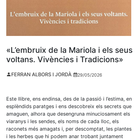
«L’embruix de la Mariola i els seus
voltans. Vivències i Tradicions»
FERRAN ALBORS I JORDÀ
29/05/2026
Este llibre, ens endinsa, des de la passió i l’estima, en
esplèndids paratges i ens descobreix els secrets que
amaguen, alhora que desengruna minuciosament els
viaranys i les sendes, els noms de cada lloc, els
raconets més amagats i, per descomptat, les plantes
i les herbes que hi podem anar trobant juntament