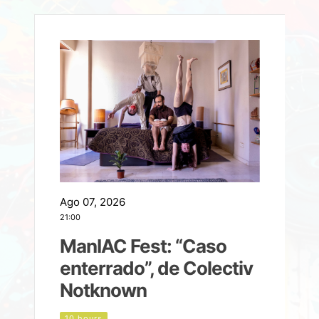
Ago 07, 2026
A
21:00
2
ManIAC Fest: “Caso
a
enterrado”, de Colectiv
Notknown
n
10 hours