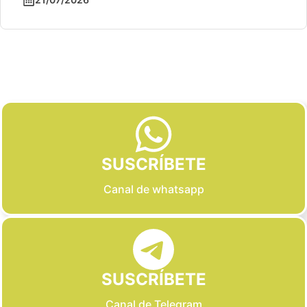
Slide 2 of 6
SUSCRÍBETE
Canal de whatsapp
SUSCRÍBETE
Canal de Telegram