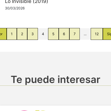
Lo Invisible (2019)
30/03/2026
or
1
2
3
4
5
6
7
…
12
Si
Te puede interesar