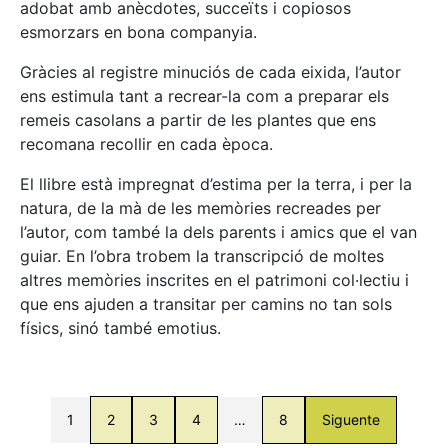
adobat amb anècdotes, succeïts i copiosos
esmorzars en bona companyia.
Gràcies al registre minuciós de cada eixida, l’autor
ens estimula tant a recrear-la com a preparar els
remeis casolans a partir de les plantes que ens
recomana recollir en cada època.
El llibre està impregnat d’estima per la terra, i per la
natura, de la mà de les memòries recreades per
l’autor, com també la dels parents i amics que el van
guiar. En l’obra trobem la transcripció de moltes
altres memòries inscrites en el patrimoni col·lectiu i
que ens ajuden a transitar per camins no tan sols
físics, sinó també emotius.
1
2
3
4
…
8
Siguente