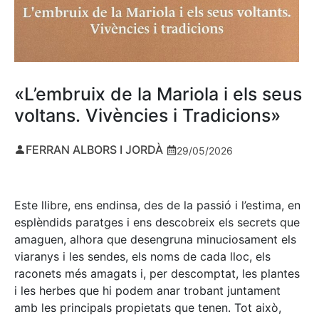
«L’embruix de la Mariola i els seus
voltans. Vivències i Tradicions»
FERRAN ALBORS I JORDÀ
29/05/2026
Este llibre, ens endinsa, des de la passió i l’estima, en
esplèndids paratges i ens descobreix els secrets que
amaguen, alhora que desengruna minuciosament els
viaranys i les sendes, els noms de cada lloc, els
raconets més amagats i, per descomptat, les plantes
i les herbes que hi podem anar trobant juntament
amb les principals propietats que tenen. Tot això,