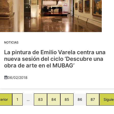
NOTICIAS
La pintura de Emilio Varela centra una
nueva sesión del ciclo ‘Descubre una
obra de arte en el MUBAG’
06/02/2018
erior
1
…
83
84
85
86
87
Siguie