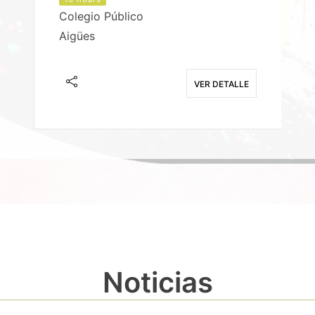
Colegio Público
Aigües
E
VER DETALLE
Noticias