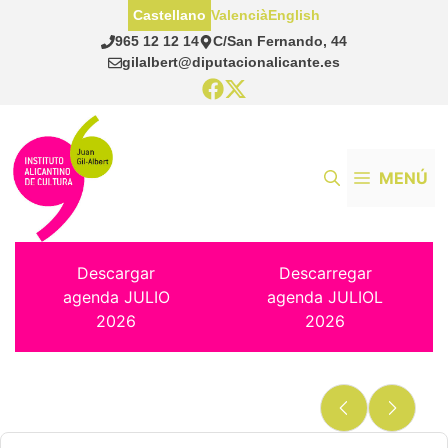
Saltar
Castellano
Valencià
English
al
965 12 12 14
C/San Fernando, 44
contenido
gilalbert@diputacionalicante.es
MENÚ
Descargar
Descarregar
agenda JULIO
agenda JULIOL
2026
2026