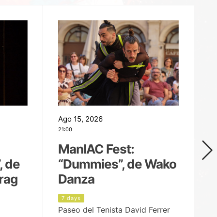
Ago 15, 2026
Ag
21:00
19
ManIAC Fest:
M
, de
“Dummies”, de Wako
n
rag
Danza
Í
7 days
8
Paseo del Tenista David Ferrer
Ce