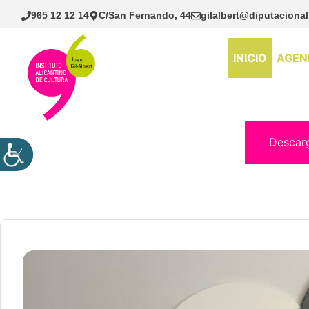
Saltar
965 12 12 14
C/San Fernando, 44
gilalbert@diputacional
al
contenido
INICIO
AGEN
Descar