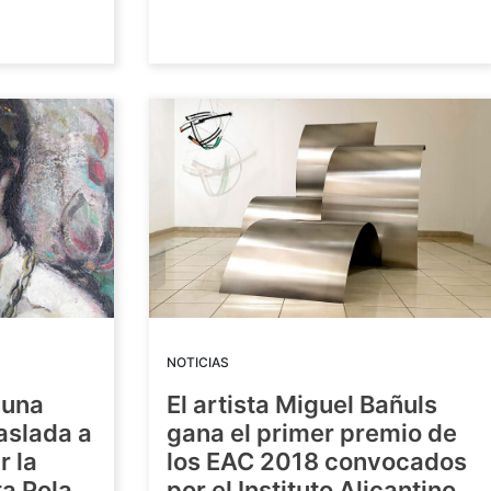
NOTICIAS
 una
El artista Miguel Bañuls
raslada a
gana el primer premio de
r la
los EAC 2018 convocados
ta Pola
por el Instituto Alicantino