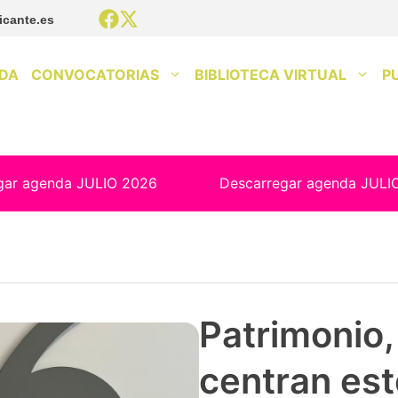
icante.es
DA
CONVOCATORIAS
BIBLIOTECA VIRTUAL
P
gar agenda JULIO 2026
Descarregar agenda JULI
Patrimonio, 
centran est