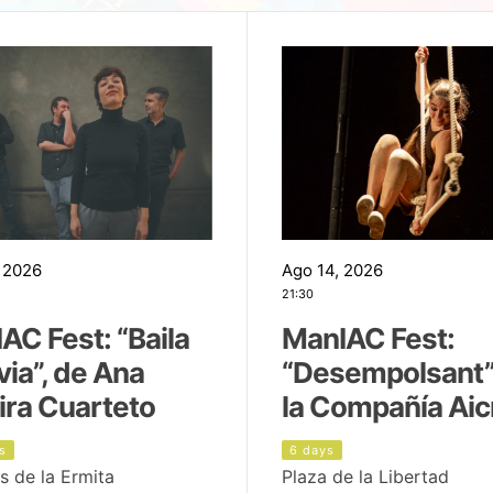
 2026
Ago 14, 2026
21:30
AC Fest: “Baila
ManIAC Fest:
uvia”, de Ana
“Desempolsant”
ira Cuarteto
la Compañía Aic
s
6 days
s de la Ermita
Plaza de la Libertad