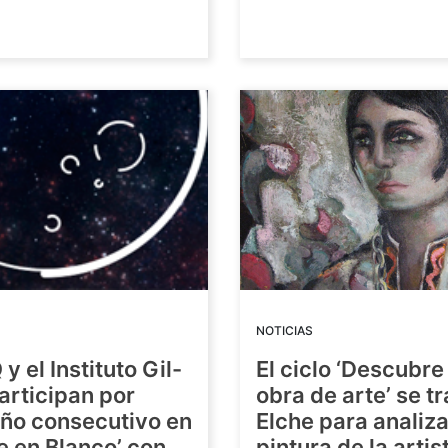
NOTICIAS
y el Instituto Gil-
El ciclo ‘Descubre
articipan por
obra de arte’ se t
año consecutivo en
Elche para analiza
e en Blanco’ con
pintura de la artis