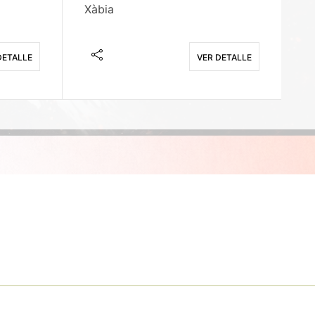
Xàbia
M
DETALLE
VER DETALLE