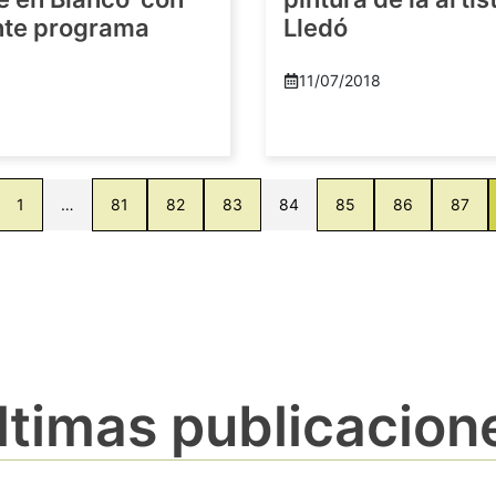
nte programa
Lledó
11/07/2018
8
1
…
81
82
83
84
85
86
87
ltimas publicacion