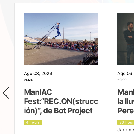
Ago 08, 2026
Ago 09,
20:30
22:00
ManIAC
ManI
Fest:“REC.ON(strucc
la ll
ión)”, de Bot Project
Pere
4 hours
30 hour
Jardine