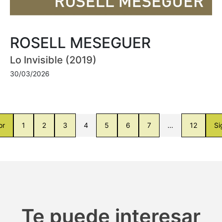
ROSELL MESEGUER
Lo Invisible (2019)
30/03/2026
or
1
2
3
4
5
6
7
…
12
Si
Te puede interesar