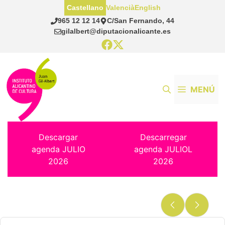
Saltar
Castellano
Valencià
English
al
965 12 12 14
C/San Fernando, 44
contenido
gilalbert@diputacionalicante.es
MENÚ
Descargar
Descarregar
agenda JULIO
agenda JULIOL
2026
2026