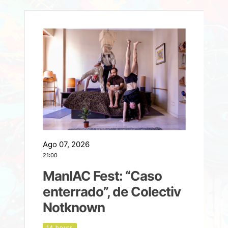
Ago 07, 2026
A
21:00
2
ManIAC Fest: “Caso
a
enterrado”, de Colectiv
Notknown
n
14 hours