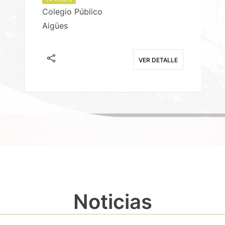
Colegio Público
Aigües
E
VER DETALLE
Noticias