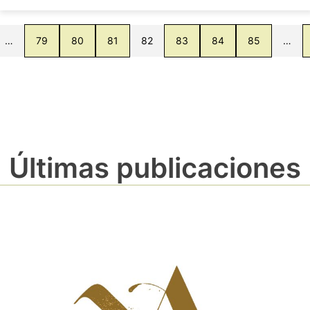
…
79
80
81
82
83
84
85
…
Últimas publicaciones