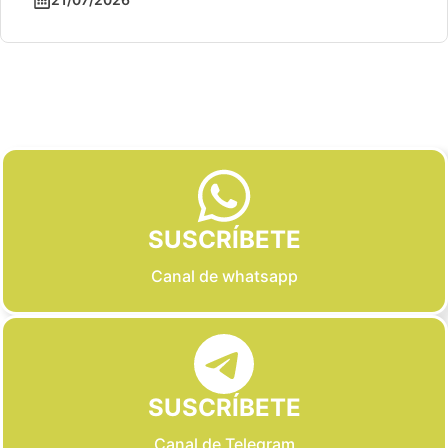
Slide 2 of 6
SUSCRÍBETE
Canal de whatsapp
SUSCRÍBETE
Canal de Telegram