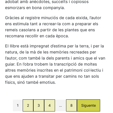
adobat amb anècdotes, succeïts i copiosos
esmorzars en bona companyia.
Gràcies al registre minuciós de cada eixida, l’autor
ens estimula tant a recrear-la com a preparar els
remeis casolans a partir de les plantes que ens
recomana recollir en cada època.
El llibre està impregnat d’estima per la terra, i per la
natura, de la mà de les memòries recreades per
l’autor, com també la dels parents i amics que el van
guiar. En l’obra trobem la transcripció de moltes
altres memòries inscrites en el patrimoni col·lectiu i
que ens ajuden a transitar per camins no tan sols
físics, sinó també emotius.
1
2
3
4
…
8
Siguente