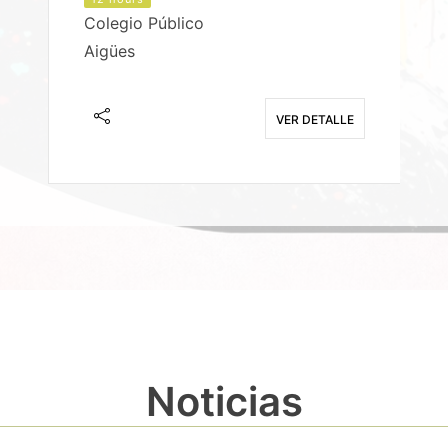
Colegio Público
Aigües
E
VER DETALLE
Noticias