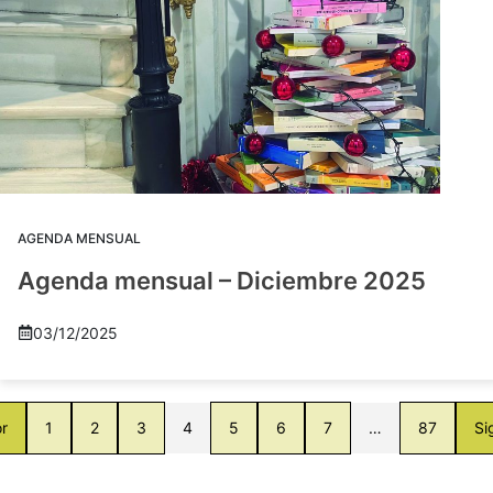
AGENDA MENSUAL
Agenda mensual – Diciembre 2025
03/12/2025
or
1
2
3
4
5
6
7
…
87
Si