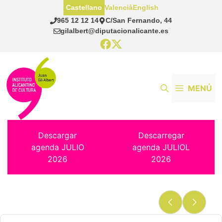
Saltar
Castellano
Valencià
English
al
965 12 12 14
C/San Fernando, 44
contenido
gilalbert@diputacionalicante.es
MENÚ
Descargar
Descarregar
agenda JULIO
agenda JULIOL
2026
2026