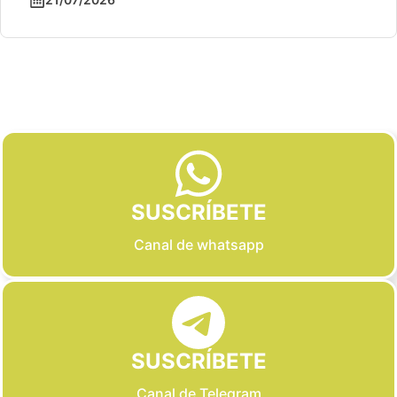
Slide 2 of 6
SUSCRÍBETE
Canal de whatsapp
SUSCRÍBETE
Canal de Telegram