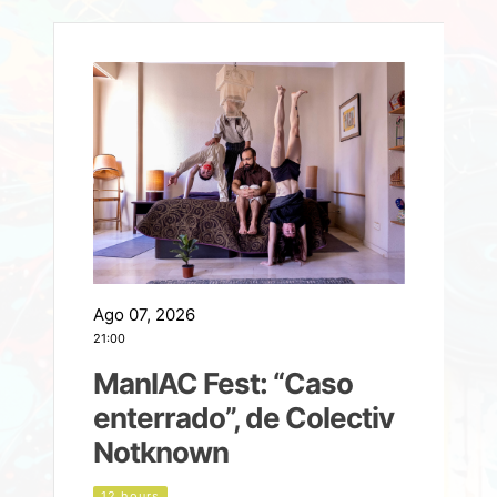
Ago 07, 2026
A
21:00
2
ManIAC Fest: “Caso
a
enterrado”, de Colectiv
Notknown
n
12 hours