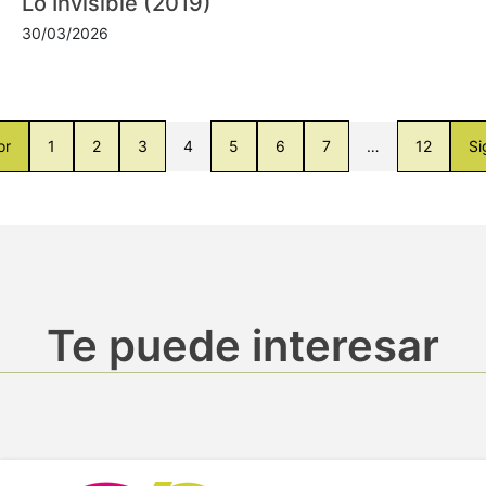
Lo Invisible (2019)
30/03/2026
or
1
2
3
4
5
6
7
…
12
Si
Te puede interesar