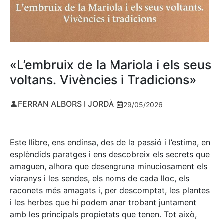
«L’embruix de la Mariola i els seus
voltans. Vivències i Tradicions»
FERRAN ALBORS I JORDÀ
29/05/2026
Este llibre, ens endinsa, des de la passió i l’estima, en
esplèndids paratges i ens descobreix els secrets que
amaguen, alhora que desengruna minuciosament els
viaranys i les sendes, els noms de cada lloc, els
raconets més amagats i, per descomptat, les plantes
i les herbes que hi podem anar trobant juntament
amb les principals propietats que tenen. Tot això,