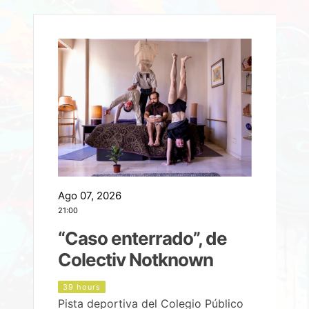
Ago 07, 2026
A
21:00
2
e
“Caso enterrado”, de
Colectiv Notknown
d
39 hours
Pista deportiva del Colegio Público
P