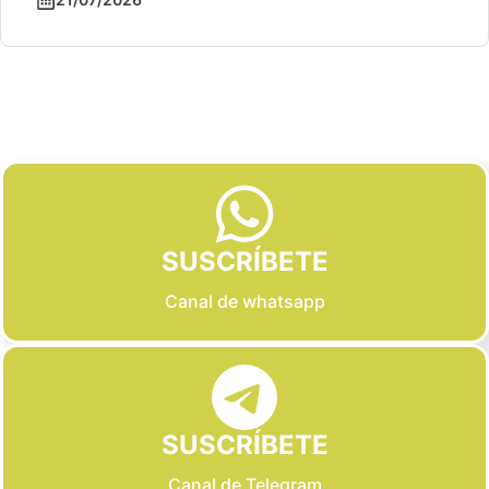
Slide 2 of 6
SUSCRÍBETE
Canal de whatsapp
SUSCRÍBETE
Canal de Telegram