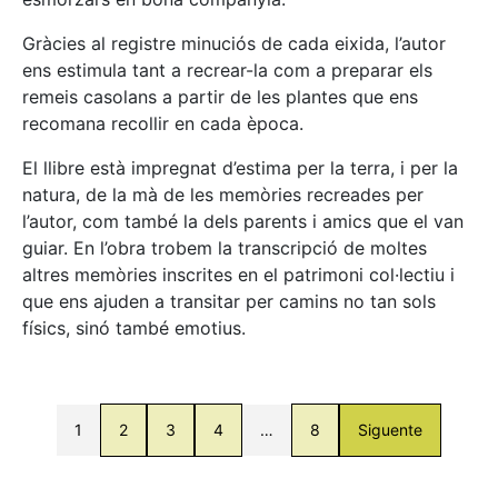
Gràcies al registre minuciós de cada eixida, l’autor
ens estimula tant a recrear-la com a preparar els
remeis casolans a partir de les plantes que ens
recomana recollir en cada època.
El llibre està impregnat d’estima per la terra, i per la
natura, de la mà de les memòries recreades per
l’autor, com també la dels parents i amics que el van
guiar. En l’obra trobem la transcripció de moltes
altres memòries inscrites en el patrimoni col·lectiu i
que ens ajuden a transitar per camins no tan sols
físics, sinó també emotius.
1
2
3
4
…
8
Siguente