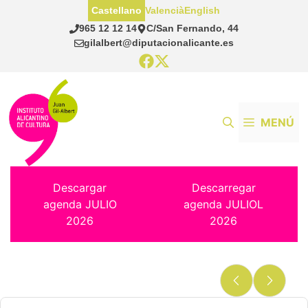
Saltar
Castellano
Valencià
English
al
965 12 12 14
C/San Fernando, 44
contenido
gilalbert@diputacionalicante.es
MENÚ
Descargar
Descarregar
agenda JULIO
agenda JULIOL
2026
2026