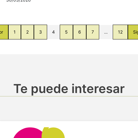
or
1
2
3
4
5
6
7
…
12
Si
Te puede interesar