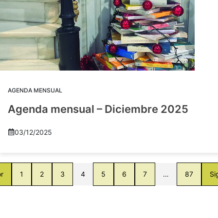
AGENDA MENSUAL
Agenda mensual – Diciembre 2025
03/12/2025
or
1
2
3
4
5
6
7
…
87
Si