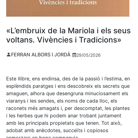
«L’embruix de la Mariola i els seus
voltans. Vivències i Tradicions»
FERRAN ALBORS I JORDÀ
29/05/2026
Este llibre, ens endinsa, des de la passió i l’estima, en
esplèndids paratges i ens descobreix els secrets que
amaguen, alhora que desengruna minuciosament els
viaranys i les sendes, els noms de cada lloc, els
raconets més amagats i, per descomptat, les plantes
i les herbes que hi podem anar trobant juntament
amb les principals propietats que tenen. Tot això,
adobat amb anècdotes, succeïts i copiosos
esmorzars en bona companyia.