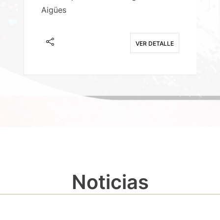
Aigües
A
E
VER DETALLE
Noticias