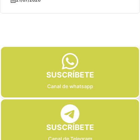
Slide 2 of 6
SUSCRÍBETE
Canal de whatsapp
SUSCRÍBETE
Canal de Telegram