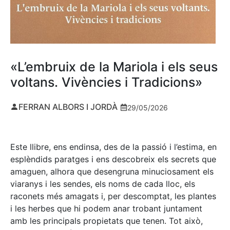
«L’embruix de la Mariola i els seus
voltans. Vivències i Tradicions»
FERRAN ALBORS I JORDÀ
29/05/2026
Este llibre, ens endinsa, des de la passió i l’estima, en
esplèndids paratges i ens descobreix els secrets que
amaguen, alhora que desengruna minuciosament els
viaranys i les sendes, els noms de cada lloc, els
raconets més amagats i, per descomptat, les plantes
i les herbes que hi podem anar trobant juntament
amb les principals propietats que tenen. Tot això,