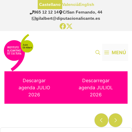
Saltar
Castellano
Valencià
English
al
965 12 12 14
C/San Fernando, 44
contenido
gilalbert@diputacionalicante.es
MENÚ
Descargar
Descarregar
agenda JULIO
agenda JULIOL
2026
2026