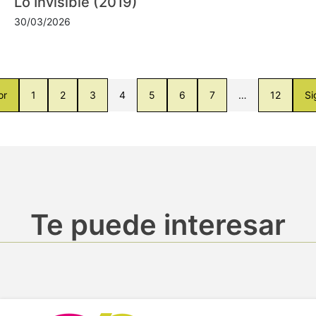
Lo Invisible (2019)
30/03/2026
or
1
2
3
4
5
6
7
…
12
Si
Te puede interesar