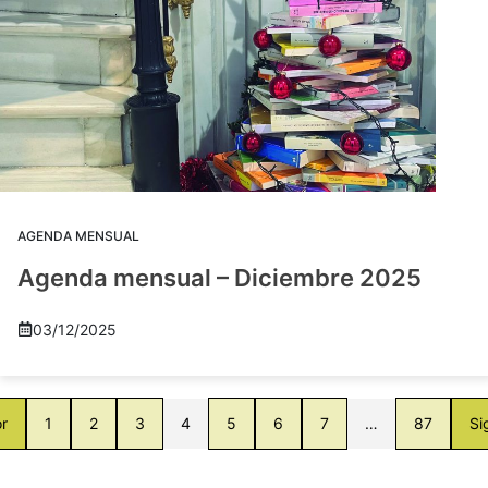
AGENDA MENSUAL
Agenda mensual – Diciembre 2025
03/12/2025
or
1
2
3
4
5
6
7
…
87
Si