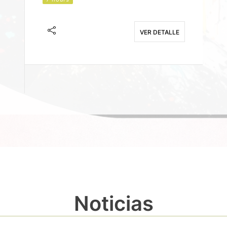
J
F
VER DETALLE
E
Noticias