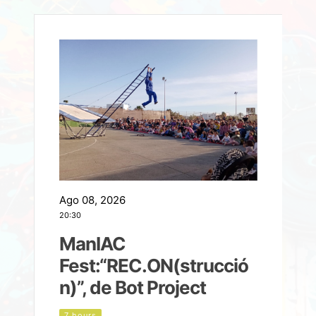
Ago 08, 2026
A
20:30
2
ManIAC
M
a
Fest:“REC.ON(strucció
l
n)”, de Bot Project
7 hours