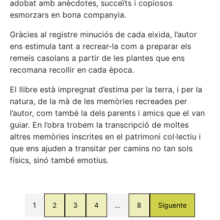
adobat amb anècdotes, succeïts i copiosos
esmorzars en bona companyia.
Gràcies al registre minuciós de cada eixida, l’autor
ens estimula tant a recrear-la com a preparar els
remeis casolans a partir de les plantes que ens
recomana recollir en cada època.
El llibre està impregnat d’estima per la terra, i per la
natura, de la mà de les memòries recreades per
l’autor, com també la dels parents i amics que el van
guiar. En l’obra trobem la transcripció de moltes
altres memòries inscrites en el patrimoni col·lectiu i
que ens ajuden a transitar per camins no tan sols
físics, sinó també emotius.
1
2
3
4
…
8
Siguente