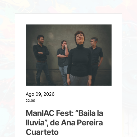
Ago 09, 2026
A
22:00
21
ManIAC Fest: “Baila la
a
lluvia”, de Ana Pereira
Cuarteto