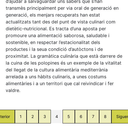
d’ajudar a salvaguardar uns sabers que s’han
transmès principalment per via oral de generació en
generació, els menjars recuperats han estat
actualitzats tant des del punt de vista culinari com
dietètic-nutricional. Es tracta d’una aposta per
promoure una alimentació saborosa, saludable i
sostenible, en respectar l’estacionalitat dels
productes i la seua condició d’autòctons i de
proximitat. La gramàtica culinària que està darrere de
la cuina de les polopines és un exemple de la vitalitat
del llegat de la cultura alimentària mediterrània
arrelada a uns hàbits culinaris, a unes costums
alimentàries i a un territori que cal reivindicar i fer
valdre.
terior
1
2
3
4
5
6
7
8
Sigue