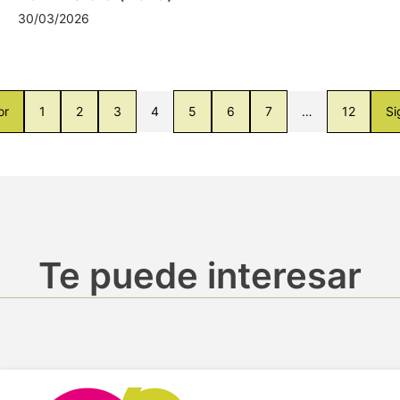
30/03/2026
or
1
2
3
4
5
6
7
…
12
Si
Te puede interesar