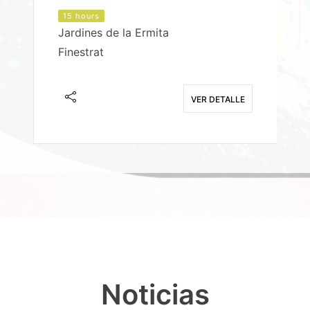
15 hours
Jardines de la Ermita
P
Finestrat
S
E
VER DETALLE
Noticias