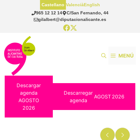
Saltar
Castellano
Valencià
English
al
965 12 12 14
C/San Fernando, 44
contenido
gilalbert@diputacionalicante.es
MENÚ
Descargar
agenda
Descarregar
AGOST
2026
AGOSTO
agenda
2026