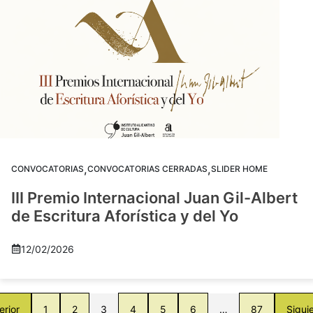
,
,
CONVOCATORIAS
CONVOCATORIAS CERRADAS
SLIDER HOME
III Premio Internacional Juan Gil-Albert
de Escritura Aforística y del Yo
12/02/2026
erior
1
2
3
4
5
6
…
87
Sigui