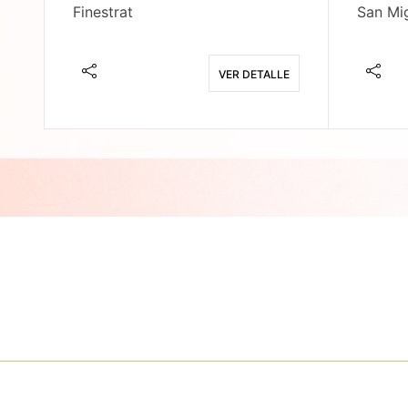
Finestrat
San Mig
E
VER DETALLE