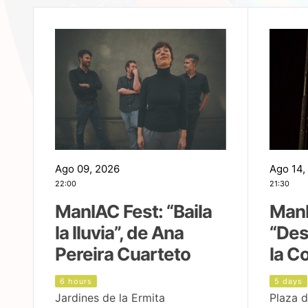
Ago 09, 2026
Ago 14,
22:00
21:30
ManIAC Fest: “Baila
ManI
la lluvia”, de Ana
“Des
Pereira Cuarteto
la C
6 hours
5 days
Jardines de la Ermita
Plaza d