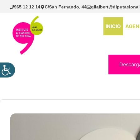
Saltar
965 12 12 14
C/San Fernando, 44
gilalbert@diputacional
al
contenido
INICIO
AGEN
Descarg