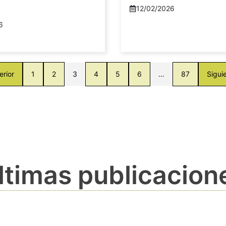
12/02/2026
6
erior
1
2
3
4
5
6
…
87
Sigui
ltimas publicacion