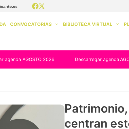
icante.es
DA
CONVOCATORIAS
BIBLIOTECA VIRTUAL
P
ar agenda AGOSTO 2026
Descarregar agenda
AG
Patrimonio, 
centran est