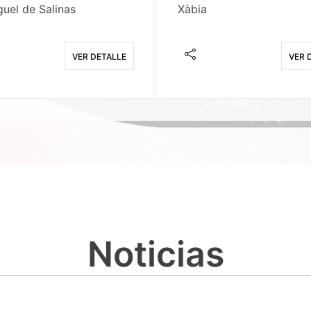
uel de Salinas
Xàbia
VER DETALLE
VER 
Noticias