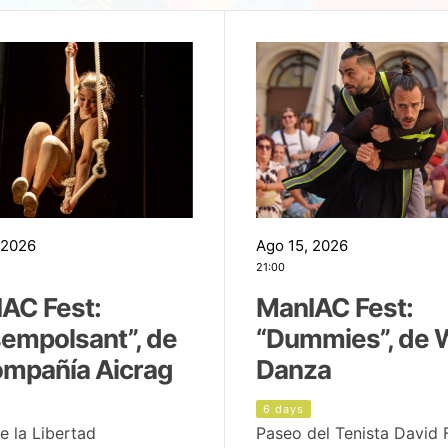
 2026
Ago 15, 2026
21:00
AC Fest:
ManIAC Fest:
empolsant”, de
“Dummies”, de 
ompañía Aicrag
Danza
6 days
e la Libertad
Paseo del Tenista David 