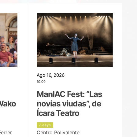
Ago 16, 2026
Ag
19:00
22
ManIAC Fest: “Las
M
Wako
novias viudas”, de
l
Ícara Teatro
P
7 days
6
Ferrer
Centro Polivalente
Ja