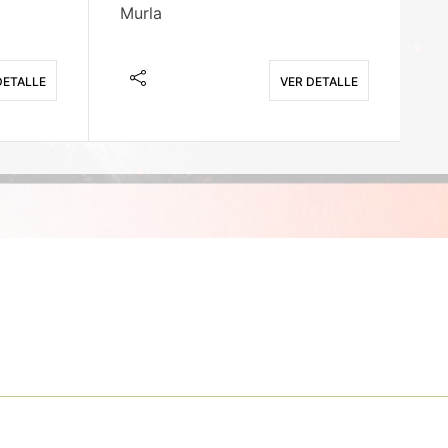
Murla
Fi
DETALLE
VER DETALLE