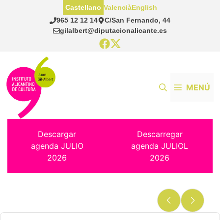
Saltar
Castellano
Valencià
English
al
965 12 12 14
C/San Fernando, 44
contenido
gilalbert@diputacionalicante.es
MENÚ
Descargar
Descarregar
agenda JULIO
agenda JULIOL
2026
2026