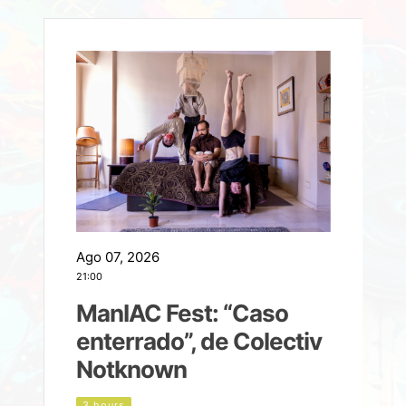
Ago 07, 2026
A
21:00
2
ManIAC Fest: “Caso
a
enterrado”, de Colectiv
Notknown
n
3 hours