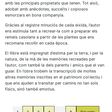
amb les principals propietats que tenen. Tot això,
adobat amb anècdotes, succeïts i copiosos
esmorzars en bona companyia.
Gràcies al registre minuciós de cada eixida, l’autor
ens estimula tant a recrear-la com a preparar els
remeis casolans a partir de les plantes que ens
recomana recollir en cada època.
El llibre està impregnat d’estima per la terra, i per la
natura, de la mà de les memòries recreades per
l’autor, com també la dels parents i amics que el van
guiar. En l’obra trobem la transcripció de moltes
altres memòries inscrites en el patrimoni col·lectiu i
que ens ajuden a transitar per camins no tan sols
físics, sinó també emotius.
1
2
3
4
…
8
Siguente