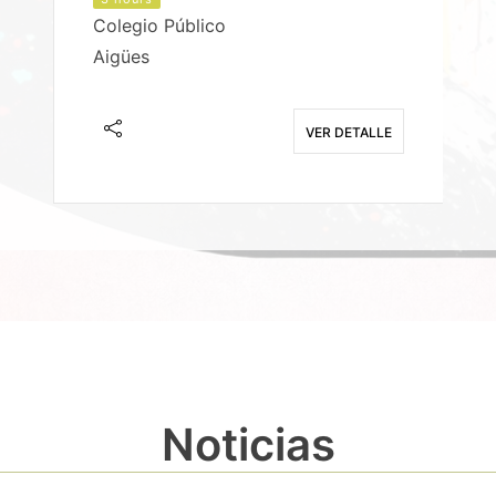
Colegio Público
Aigües
E
VER DETALLE
Noticias