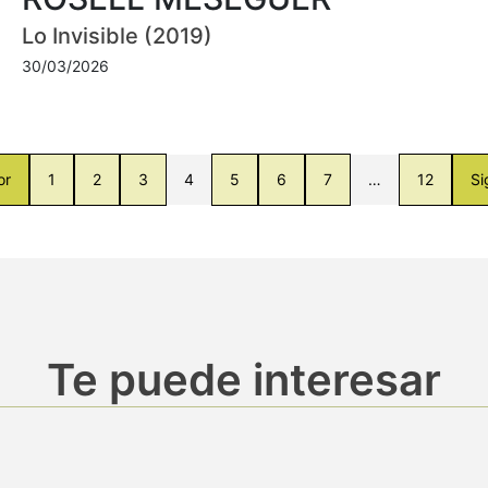
Lo Invisible (2019)
30/03/2026
or
1
2
3
4
5
6
7
…
12
Si
Te puede interesar