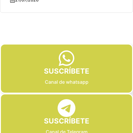
Slide 2 of 6
SUSCRÍBETE
Canal de whatsapp
SUSCRÍBETE
Canal de Telegram