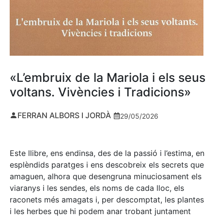
«L’embruix de la Mariola i els seus
voltans. Vivències i Tradicions»
FERRAN ALBORS I JORDÀ
29/05/2026
Este llibre, ens endinsa, des de la passió i l’estima, en
esplèndids paratges i ens descobreix els secrets que
amaguen, alhora que desengruna minuciosament els
viaranys i les sendes, els noms de cada lloc, els
raconets més amagats i, per descomptat, les plantes
i les herbes que hi podem anar trobant juntament