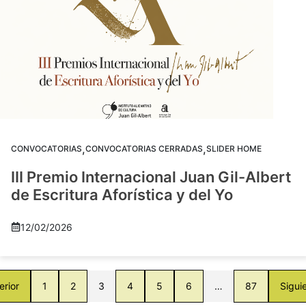
,
,
CONVOCATORIAS
CONVOCATORIAS CERRADAS
SLIDER HOME
III Premio Internacional Juan Gil-Albert
de Escritura Aforística y del Yo
12/02/2026
erior
1
2
3
4
5
6
…
87
Sigui