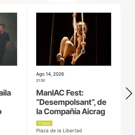
Ago 14, 2026
Ag
21:30
21
aila
ManIAC Fest:
M
“Desempolsant”, de
“
o
la Compañía Aicrag
D
7 days
8
Plaza de la Libertad
Pa