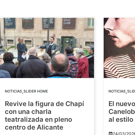
,
,
NOTICIAS
SLIDER HOME
NOTICIAS
SLI
Revive la figura de Chapí
El nuev
con una charla
Canelob
teatralizada en pleno
al estilo
centro de Alicante
24/03/202