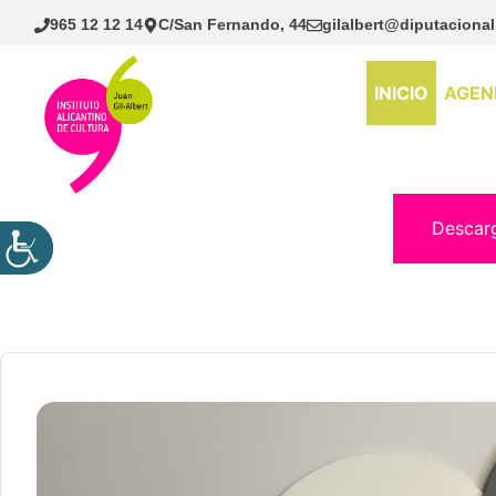
Saltar
965 12 12 14
C/San Fernando, 44
gilalbert@diputacional
al
contenido
INICIO
AGEN
Descar