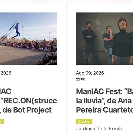
 2026
Ago 09, 2026
22:00
IAC
ManIAC Fest: “B
:“REC.ON(strucc
la lluvia”, de Ana
, de Bot Project
Pereira Cuartet
s
2 days
Jardines de la Ermita