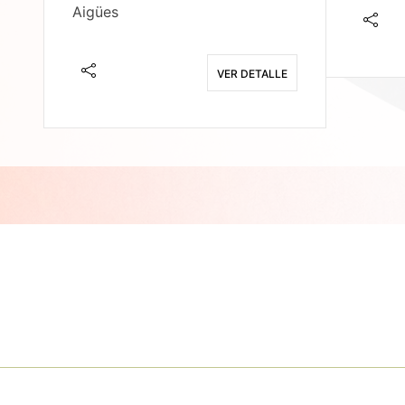
Aigües
E
VER DETALLE