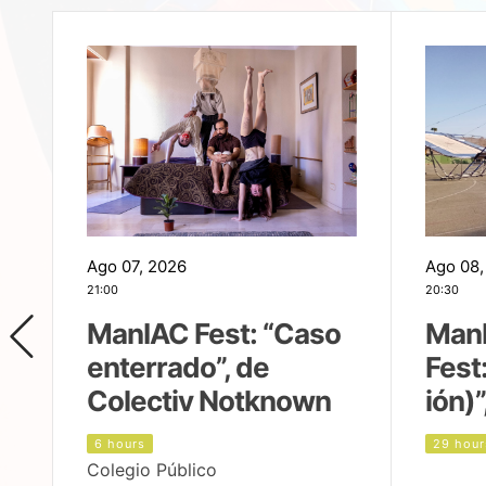
Ago 07, 2026
Ago 08,
21:00
20:30
ManIAC Fest: “Caso
Man
enterrado”, de
Fest
Colectiv Notknown
ión)”
6 hours
29 hour
Colegio Público