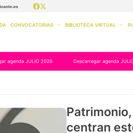
icante.es
DA
CONVOCATORIAS
BIBLIOTECA VIRTUAL
P
gar agenda JULIO 2026
Descarregar agenda JULI
Patrimonio, 
centran est