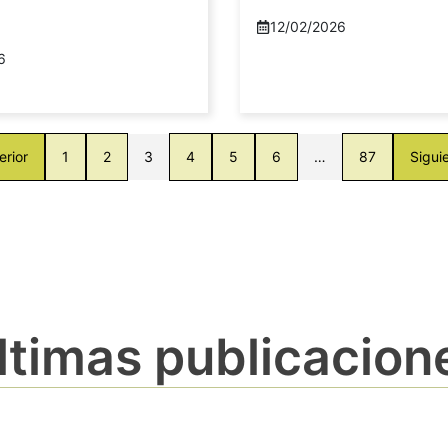
12/02/2026
6
erior
1
2
3
4
5
6
…
87
Sigui
ltimas publicacion