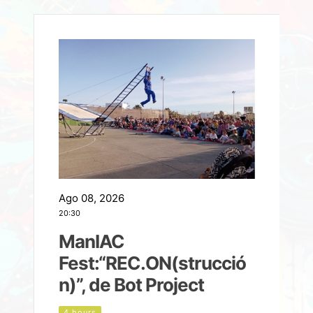
Ago 08, 2026
A
20:30
2
ManIAC
M
a
Fest:“REC.ON(strucció
l
n)”, de Bot Project
4 hours