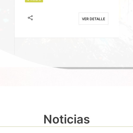
J
F
VER DETALLE
E
Noticias