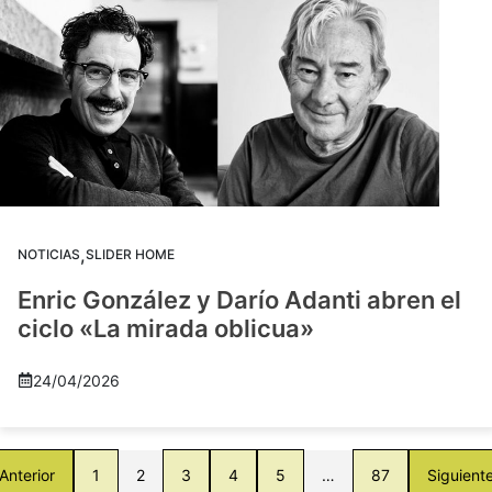
,
NOTICIAS
SLIDER HOME
Enric González y Darío Adanti abren el
ciclo «La mirada oblicua»
24/04/2026
Anterior
1
2
3
4
5
…
87
Siguient