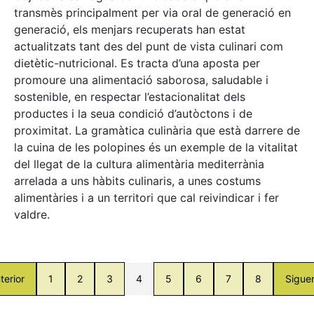
transmès principalment per via oral de generació en
generació, els menjars recuperats han estat
actualitzats tant des del punt de vista culinari com
dietètic-nutricional. Es tracta d’una aposta per
promoure una alimentació saborosa, saludable i
sostenible, en respectar l’estacionalitat dels
productes i la seua condició d’autòctons i de
proximitat. La gramàtica culinària que està darrere de
la cuina de les polopines és un exemple de la vitalitat
del llegat de la cultura alimentària mediterrània
arrelada a uns hàbits culinaris, a unes costums
alimentàries i a un territori que cal reivindicar i fer
valdre.
terior
1
2
3
4
5
6
7
8
Sigue