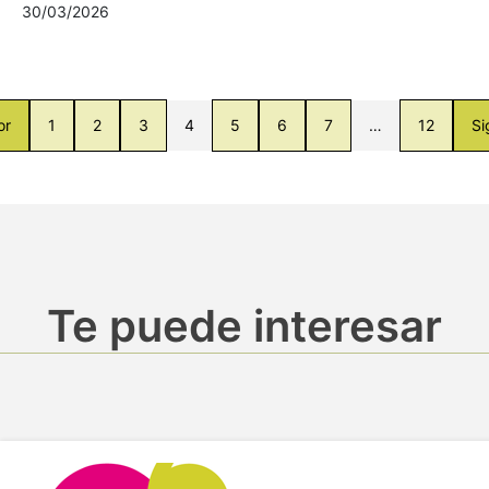
30/03/2026
or
1
2
3
4
5
6
7
…
12
Si
Te puede interesar