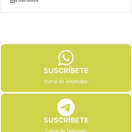
Slide 2 of 6
SUSCRÍBETE
Canal de whatsapp
SUSCRÍBETE
Canal de Telegram