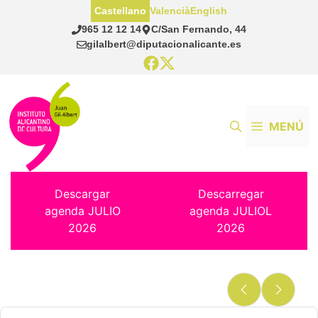
Saltar
Castellano
Valencià
English
al
965 12 12 14
C/San Fernando, 44
contenido
gilalbert@diputacionalicante.es
MENÚ
Descargar
Descarregar
agenda JULIO
agenda JULIOL
2026
2026