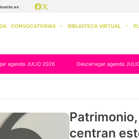
icante.es
DA
CONVOCATORIAS
BIBLIOTECA VIRTUAL
P
gar agenda JULIO 2026
Descarregar agenda JULI
Patrimonio, 
centran est