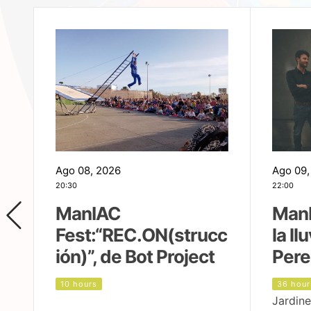
Ago 08, 2026
Ago 09,
20:30
22:00
ManIAC
ManI
Fest:“REC.ON(strucc
la ll
ión)”, de Bot Project
Pere
10 hours
36 hour
Jardine