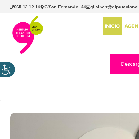
Saltar
965 12 12 14
C/San Fernando, 44
gilalbert@diputacional
al
contenido
INICIO
AGEN
Descar