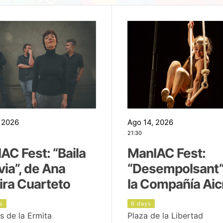
 2026
Ago 14, 2026
21:30
AC Fest: “Baila
ManIAC Fest:
uvia”, de Ana
“Desempolsant”
ira Cuarteto
la Compañía Aic
s
6 days
s de la Ermita
Plaza de la Libertad