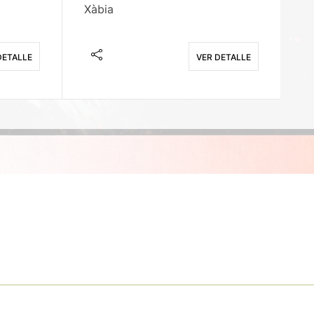
Xàbia
M
DETALLE
VER DETALLE