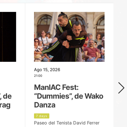
Ago 15, 2026
Ag
21:00
19
ManIAC Fest:
M
, de
“Dummies”, de Wako
n
rag
Danza
Í
7 days
8
Paseo del Tenista David Ferrer
Ce