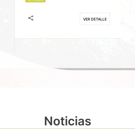
J
F
VER DETALLE
E
Noticias