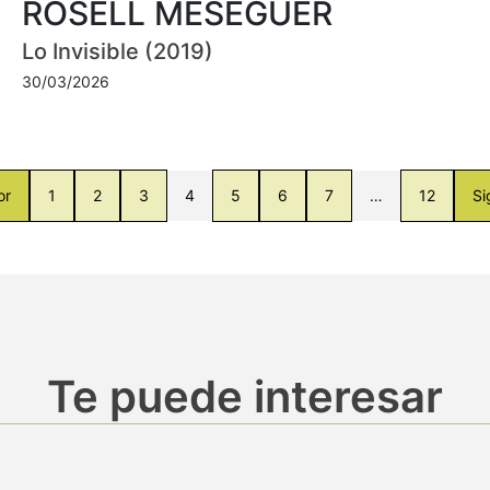
ROSELL MESEGUER
Lo Invisible (2019)
30/03/2026
or
1
2
3
4
5
6
7
…
12
Si
Te puede interesar