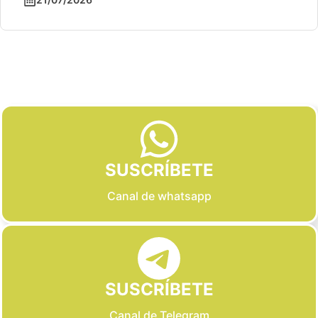
Slide 2 of 6
SUSCRÍBETE
Canal de whatsapp
SUSCRÍBETE
Canal de Telegram