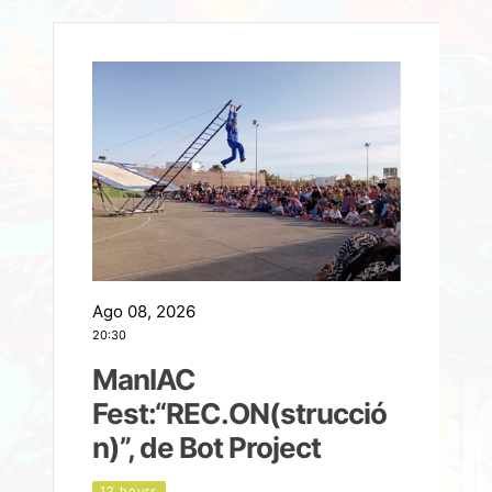
Ago 08, 2026
A
20:30
2
ManIAC
M
a
Fest:“REC.ON(strucció
l
n)”, de Bot Project
12 hours