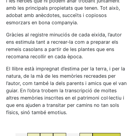
i les herbes que hi podem anar trobant juntament
amb les principals propietats que tenen. Tot això,
adobat amb anècdotes, succeïts i copiosos
esmorzars en bona companyia.
Gràcies al registre minuciós de cada eixida, l’autor
ens estimula tant a recrear-la com a preparar els
remeis casolans a partir de les plantes que ens
recomana recollir en cada època.
El llibre està impregnat d’estima per la terra, i per la
natura, de la mà de les memòries recreades per
l’autor, com també la dels parents i amics que el van
guiar. En l’obra trobem la transcripció de moltes
altres memòries inscrites en el patrimoni col·lectiu i
que ens ajuden a transitar per camins no tan sols
físics, sinó també emotius.