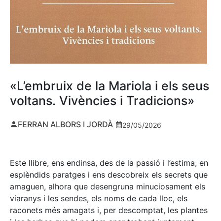
«L’embruix de la Mariola i els seus
voltans. Vivències i Tradicions»
FERRAN ALBORS I JORDÀ
29/05/2026
Este llibre, ens endinsa, des de la passió i l’estima, en
esplèndids paratges i ens descobreix els secrets que
amaguen, alhora que desengruna minuciosament els
viaranys i les sendes, els noms de cada lloc, els
raconets més amagats i, per descomptat, les plantes