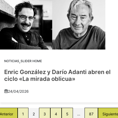
,
NOTICIAS
SLIDER HOME
Enric González y Darío Adanti abren el
ciclo «La mirada oblicua»
24/04/2026
Anterior
1
2
3
4
5
…
87
Siguient