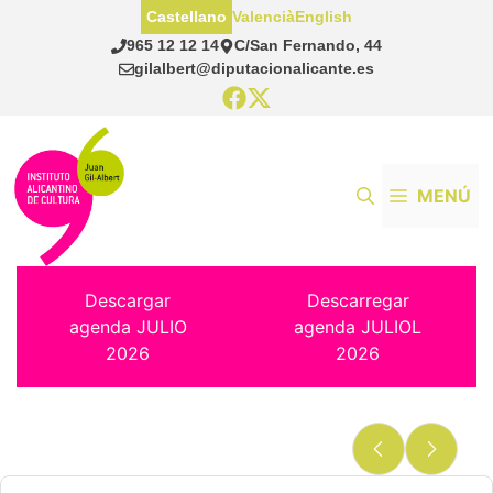
Saltar
Castellano
Valencià
English
al
965 12 12 14
C/San Fernando, 44
contenido
gilalbert@diputacionalicante.es
MENÚ
Descargar
Descarregar
agenda JULIO
agenda JULIOL
2026
2026