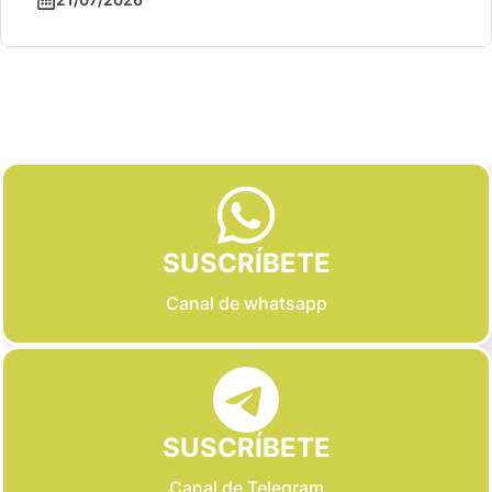
Slide 2 of 6
SUSCRÍBETE
Canal de whatsapp
SUSCRÍBETE
Canal de Telegram