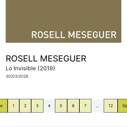
ROSELL MESEGUER
Lo Invisible (2019)
30/03/2026
or
1
2
3
4
5
6
7
…
12
Si