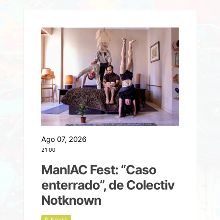
Ago 07, 2026
A
21:00
2
ManIAC Fest: “Caso
a
enterrado”, de Colectiv
Notknown
n
8 hours