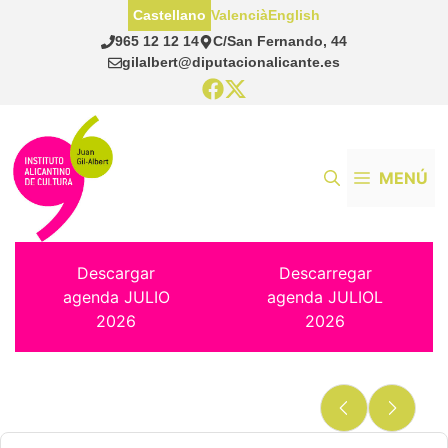
Saltar
Castellano
Valencià
English
al
965 12 12 14
C/San Fernando, 44
contenido
gilalbert@diputacionalicante.es
MENÚ
Descargar
Descarregar
agenda JULIO
agenda JULIOL
2026
2026