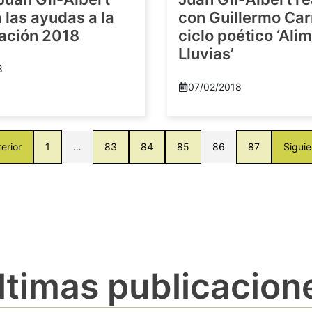
las ayudas a la
con Guillermo Car
gación 2018
ciclo poético ‘Al
Lluvias’
8
07/02/2018
erior
1
…
83
84
85
86
87
Siguie
ltimas publicacion