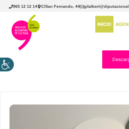
Saltar
965 12 12 14
C/San Fernando, 44
gilalbert@diputacional
al
contenido
INICIO
AGEN
Descar