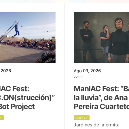
 2026
Ago 09, 2026
22:00
AC Fest:
ManIAC Fest: “B
.ON(strucción)”
la lluvia”, de Ana
Bot Project
Pereira Cuartet
s
3 days
Jardines de la ermita