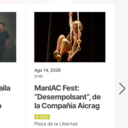
Ago 14, 2026
Ag
21:30
21
aila
ManIAC Fest:
M
“Desempolsant”, de
“
o
la Compañía Aicrag
D
8 days
9
Plaza de la Libertad
pa