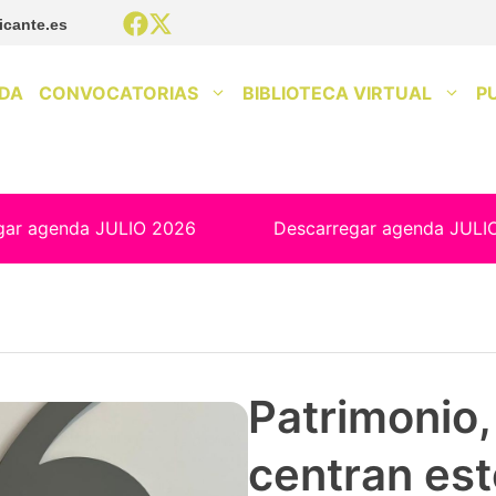
icante.es
DA
CONVOCATORIAS
BIBLIOTECA VIRTUAL
P
gar agenda JULIO 2026
Descarregar agenda JULI
Patrimonio, 
centran est