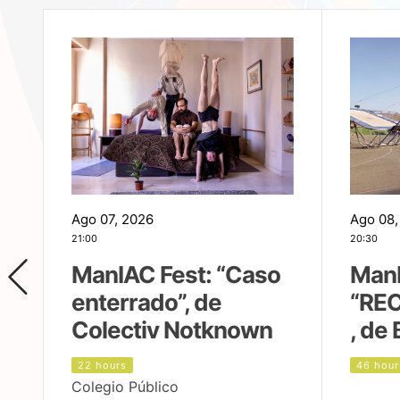
Ago 07, 2026
Ago 08,
21:00
20:30
ManIAC Fest: “Caso
ManI
enterrado”, de
“REC
Colectiv Notknown
, de 
22 hours
46 hour
Colegio Público