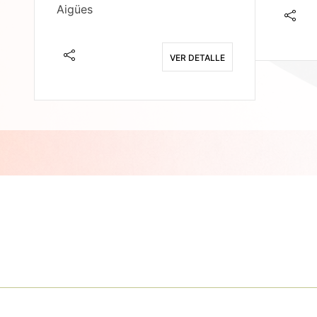
Aigües
E
VER DETALLE