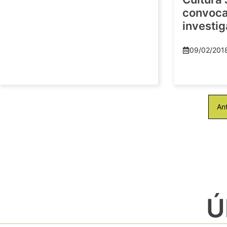
convoca 
investi
09/02/201
Ant
Ú