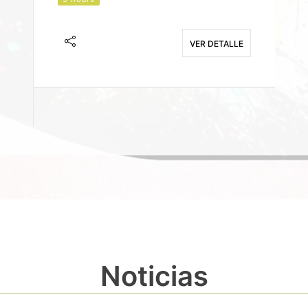
J
F
VER DETALLE
E
Noticias