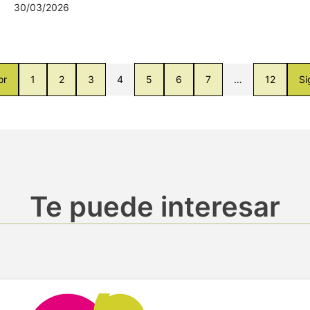
30/03/2026
or
1
2
3
4
5
6
7
…
12
Si
Te puede interesar