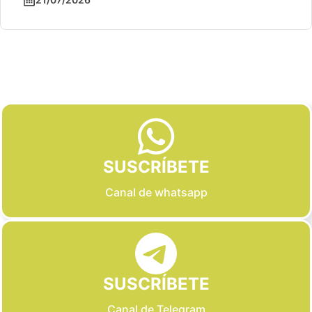
Slide 2 of 6
SUSCRÍBETE
Canal de whatsapp
SUSCRÍBETE
Canal de Telegram