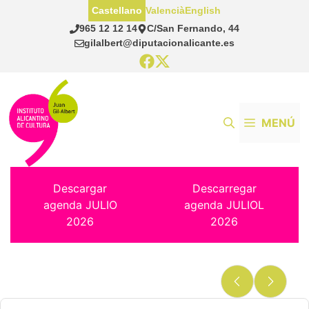
Saltar
Castellano
Valencià
English
al
965 12 12 14
C/San Fernando, 44
contenido
gilalbert@diputacionalicante.es
MENÚ
Descargar
Descarregar
agenda JULIO
agenda JULIOL
2026
2026