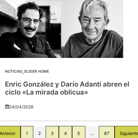
,
NOTICIAS
SLIDER HOME
Enric González y Darío Adanti abren el
ciclo «La mirada oblicua»
24/04/2026
Anterior
1
2
3
4
5
…
87
Siguient