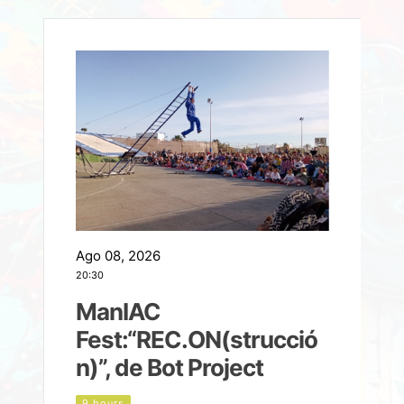
Ago 08, 2026
A
20:30
2
ManIAC
M
a
Fest:“REC.ON(strucció
l
n)”, de Bot Project
9 hours