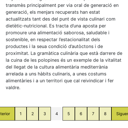
transmès principalment per via oral de generació en
generació, els menjars recuperats han estat
actualitzats tant des del punt de vista culinari com
dietètic-nutricional. Es tracta d’una aposta per
promoure una alimentació saborosa, saludable i
sostenible, en respectar l’estacionalitat dels
productes i la seua condició d’autòctons i de
proximitat. La gramàtica culinària que està darrere de
la cuina de les polopines és un exemple de la vitalitat
del llegat de la cultura alimentària mediterrània
arrelada a uns hàbits culinaris, a unes costums
alimentàries i a un territori que cal reivindicar i fer
valdre.
terior
1
2
3
4
5
6
7
8
Sigue