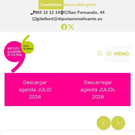
Saltar
Castellano
Valencià
English
al
965 12 12 14
C/San Fernando, 44
contenido
gilalbert@diputacionalicante.es
MENÚ
Descargar
Descarregar
agenda JULIO
agenda JULIOL
2026
2026