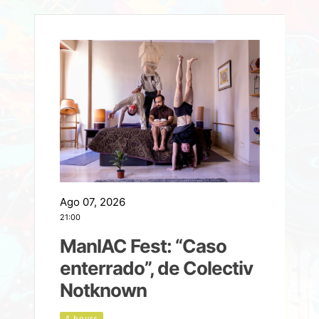
Ago 07, 2026
A
21:00
2
ManIAC Fest: “Caso
a
enterrado”, de Colectiv
Notknown
n
4 hours