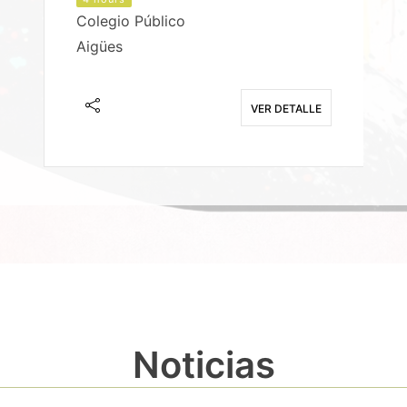
Colegio Público
Aigües
E
VER DETALLE
Noticias