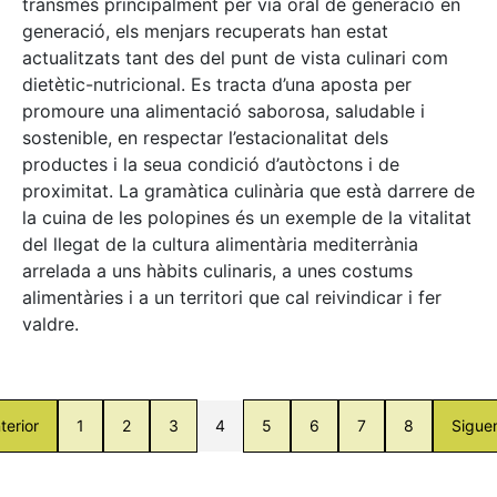
transmès principalment per via oral de generació en
generació, els menjars recuperats han estat
actualitzats tant des del punt de vista culinari com
dietètic-nutricional. Es tracta d’una aposta per
promoure una alimentació saborosa, saludable i
sostenible, en respectar l’estacionalitat dels
productes i la seua condició d’autòctons i de
proximitat. La gramàtica culinària que està darrere de
la cuina de les polopines és un exemple de la vitalitat
del llegat de la cultura alimentària mediterrània
arrelada a uns hàbits culinaris, a unes costums
alimentàries i a un territori que cal reivindicar i fer
valdre.
terior
1
2
3
4
5
6
7
8
Sigue