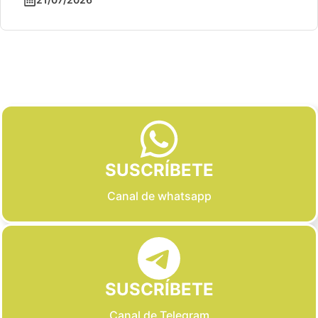
Slide 2 of 6
SUSCRÍBETE
Canal de whatsapp
SUSCRÍBETE
Canal de Telegram