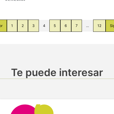
or
1
2
3
4
5
6
7
…
12
Si
Te puede interesar