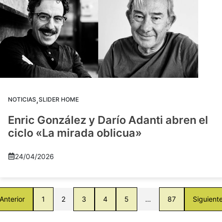
,
NOTICIAS
SLIDER HOME
Enric González y Darío Adanti abren el
ciclo «La mirada oblicua»
24/04/2026
Anterior
1
2
3
4
5
…
87
Siguient