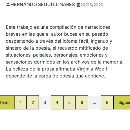
HERNANDO SEGUÍ LLINARES
29/05/2026
Este trabajo es una compilación de narraciones
breves en las que el autor bucea en su pasado
despertando a través del idioma fácil, ingenuo y
sincero de la poesía, el recuerdo mitificado de
situaciones, paisajes, personajes, emociones y
sensaciones dormidos en los archivos de la memoria.
La belleza de la prosa afirmaba Virginia Woolf
depende de la carga de poesía que contiene.
terior
1
2
3
4
5
6
…
8
Sigue