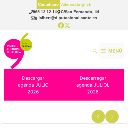
Saltar
Castellano
Valencià
English
al
965 12 12 14
C/San Fernando, 44
contenido
gilalbert@diputacionalicante.es
MENÚ
Descargar
Descarregar
agenda JULIO
agenda JULIOL
2026
2026