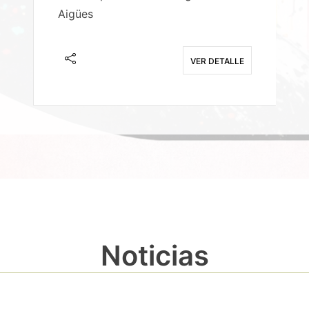
Aigües
A
E
VER DETALLE
Noticias