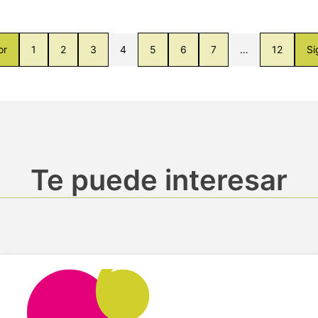
or
1
2
3
4
5
6
7
…
12
Si
Te puede interesar