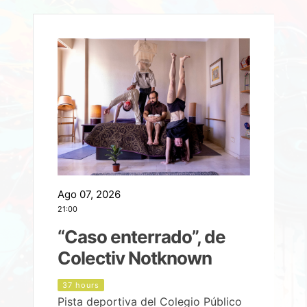
Ago 07, 2026
A
21:00
2
e
“Caso enterrado”, de
Colectiv Notknown
d
37 hours
Pista deportiva del Colegio Público
P