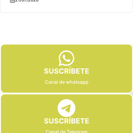
Slide 2 of 6
SUSCRÍBETE
Canal de whatsapp
SUSCRÍBETE
Canal de Telegram