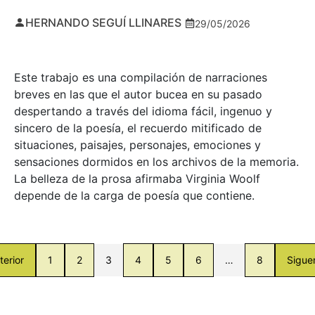
HERNANDO SEGUÍ LLINARES
29/05/2026
Este trabajo es una compilación de narraciones
breves en las que el autor bucea en su pasado
despertando a través del idioma fácil, ingenuo y
sincero de la poesía, el recuerdo mitificado de
situaciones, paisajes, personajes, emociones y
sensaciones dormidos en los archivos de la memoria.
La belleza de la prosa afirmaba Virginia Woolf
depende de la carga de poesía que contiene.
terior
1
2
3
4
5
6
…
8
Sigue