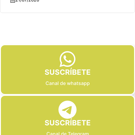
Slide 2 of 6
SUSCRÍBETE
Canal de whatsapp
SUSCRÍBETE
Canal de Telegram