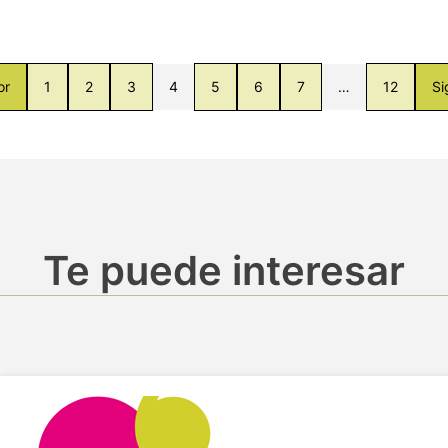
or
1
2
3
4
5
6
7
…
12
Si
Te puede interesar