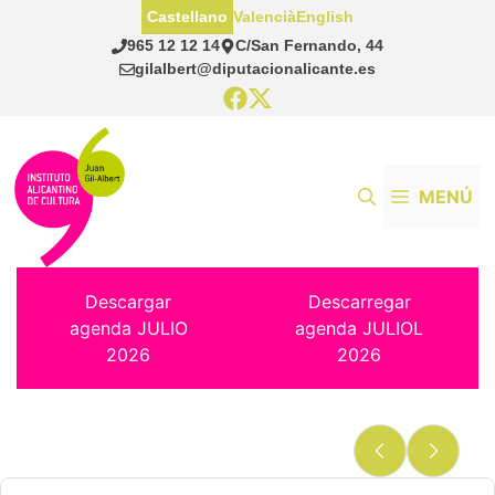
Saltar
Castellano
Valencià
English
al
965 12 12 14
C/San Fernando, 44
contenido
gilalbert@diputacionalicante.es
MENÚ
Descargar
Descarregar
agenda JULIO
agenda JULIOL
2026
2026