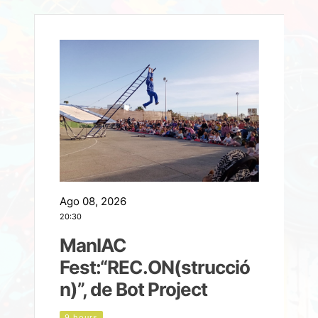
Ago 08, 2026
A
20:30
2
ManIAC
M
a
Fest:“REC.ON(strucció
l
n)”, de Bot Project
9 hours