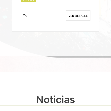
J
F
VER DETALLE
E
Noticias