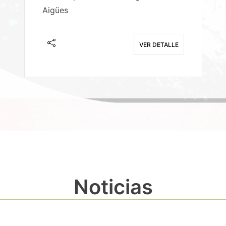
Aigües
A
E
VER DETALLE
Noticias