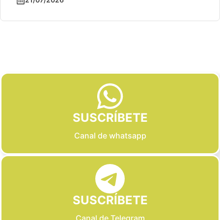
Slide 2 of 6
SUSCRÍBETE
Canal de whatsapp
SUSCRÍBETE
Canal de Telegram