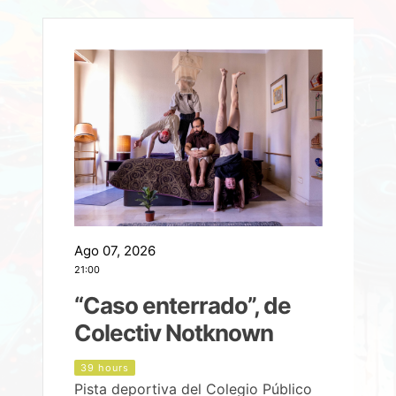
Ago 07, 2026
A
21:00
2
e
“Caso enterrado”, de
Colectiv Notknown
d
39 hours
Pista deportiva del Colegio Público
P