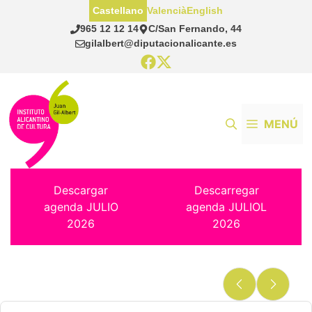
Saltar
Castellano
Valencià
English
al
965 12 12 14
C/San Fernando, 44
contenido
gilalbert@diputacionalicante.es
MENÚ
Descargar
Descarregar
agenda JULIO
agenda JULIOL
2026
2026