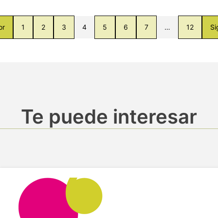
or
1
2
3
4
5
6
7
…
12
Si
Te puede interesar