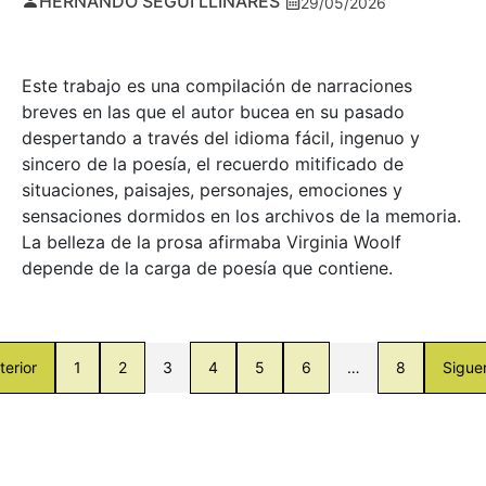
HERNANDO SEGUÍ LLINARES
29/05/2026
Este trabajo es una compilación de narraciones
breves en las que el autor bucea en su pasado
despertando a través del idioma fácil, ingenuo y
sincero de la poesía, el recuerdo mitificado de
situaciones, paisajes, personajes, emociones y
sensaciones dormidos en los archivos de la memoria.
La belleza de la prosa afirmaba Virginia Woolf
depende de la carga de poesía que contiene.
terior
1
2
3
4
5
6
…
8
Sigue