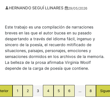
HERNANDO SEGUÍ LLINARES
29/05/2026
Este trabajo es una compilación de narraciones
breves en las que el autor bucea en su pasado
despertando a través del idioma fácil, ingenuo y
sincero de la poesía, el recuerdo mitificado de
situaciones, paisajes, personajes, emociones y
sensaciones dormidos en los archivos de la memoria.
La belleza de la prosa afirmaba Virginia Woolf
depende de la carga de poesía que contiene.
terior
1
2
3
4
5
6
…
8
Sigue