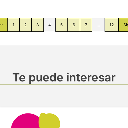
or
1
2
3
4
5
6
7
…
12
Si
Te puede interesar