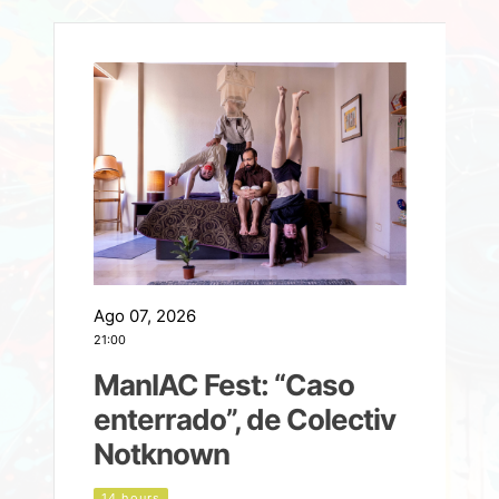
Ago 07, 2026
A
21:00
2
ManIAC Fest: “Caso
a
enterrado”, de Colectiv
Notknown
n
14 hours