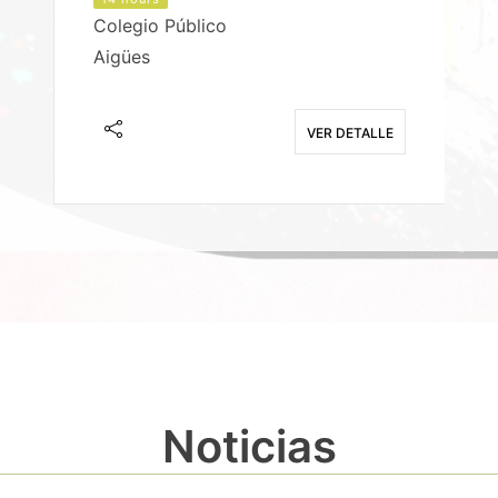
Colegio Público
Aigües
E
VER DETALLE
Noticias