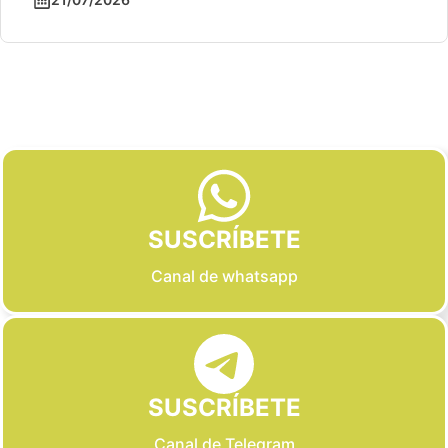
Slide 2 of 6
SUSCRÍBETE
Canal de whatsapp
SUSCRÍBETE
Canal de Telegram