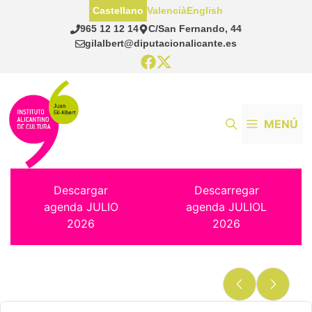
Saltar
Castellano
Valencià
English
al
965 12 12 14
C/San Fernando, 44
contenido
gilalbert@diputacionalicante.es
MENÚ
Descargar
Descarregar
agenda JULIO
agenda JULIOL
2026
2026