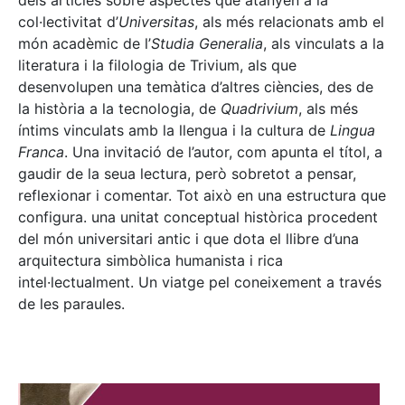
dels articles sobre aspectes que atanyen a la
col·lectivitat d’
Universitas
, als més relacionats amb el
món acadèmic de l’
Studia Generalia
, als vinculats a la
literatura i la filologia de Trivium, als que
desenvolupen una temàtica d’altres ciències, des de
la història a la tecnologia, de
Quadrivium
, als més
íntims vinculats amb la llengua i la cultura de
Lingua
Franca
. Una invitació de l’autor, com apunta el títol, a
gaudir de la seua lectura, però sobretot a pensar,
reflexionar i comentar. Tot això en una estructura que
configura. una unitat conceptual històrica procedent
del món universitari antic i que dota el llibre d’una
arquitectura simbòlica humanista i rica
intel·lectualment. Un viatge pel coneixement a través
de les paraules.