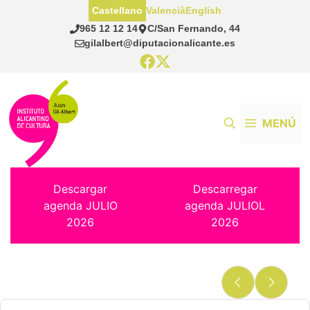
Saltar
Castellano
Valencià
English
al
965 12 12 14
C/San Fernando, 44
contenido
gilalbert@diputacionalicante.es
MENÚ
Descargar
Descarregar
agenda JULIO
agenda JULIOL
2026
2026