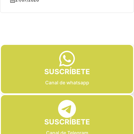
Slide 2 of 6
SUSCRÍBETE
Canal de whatsapp
SUSCRÍBETE
Canal de Telegram