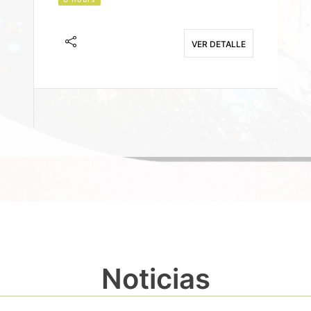
J
F
VER DETALLE
E
Noticias