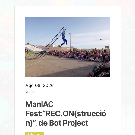
Ago 08, 2026
A
20:30
2
ManIAC
M
a
Fest:“REC.ON(strucció
l
n)”, de Bot Project
8 hours