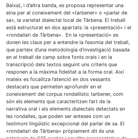
Baixa), i d’altra banda, es proposa representar una
eina per al coneixement del «tarbener» o «parlar de
sa», la varietat dialectal local de Tàrbena. El treball
està estructurat en dos apartats: la «presentació» i el
«rondallari de Tàrbena». En la «presentació» es
donen les claus per a entendre la fesomia del treball,
que parteix d’una metodologia d’investigació basada
en el treball de camp sobre fonts orals i en la
transcripció dels textos seguint uns criteris que
responen a la màxima fidelitat a la forma oral. Així
mateix es focalitza l’atenció en dos vessants
destacats que permeten aprofundir en el
coneixement del corpus rondallístic tarbener, com
són els elements que caracteritzen l’art de la
narrativa oral i els elements dialectals detectats en
les rondalles, que poden ser enteses com un
testimoni lingüístic excepcional del parlar de sa. El
«rondallari de Tàrbena» pròpiament dit és una