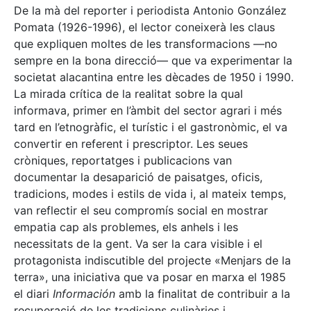
De la mà del reporter i periodista Antonio González
Pomata (1926-1996), el lector coneixerà les claus
que expliquen moltes de les transformacions —no
sempre en la bona direcció— que va experimentar la
societat alacantina entre les dècades de 1950 i 1990.
La mirada crítica de la realitat sobre la qual
informava, primer en l’àmbit del sector agrari i més
tard en l’etnogràfic, el turístic i el gastronòmic, el va
convertir en referent i prescriptor. Les seues
cròniques, reportatges i publicacions van
documentar la desaparició de paisatges, oficis,
tradicions, modes i estils de vida i, al mateix temps,
van reflectir el seu compromís social en mostrar
empatia cap als problemes, els anhels i les
necessitats de la gent. Va ser la cara visible i el
protagonista indiscutible del projecte «Menjars de la
terra», una iniciativa que va posar en marxa el 1985
el diari
Información
amb la finalitat de contribuir a la
recuperació de les tradicions culinàries i