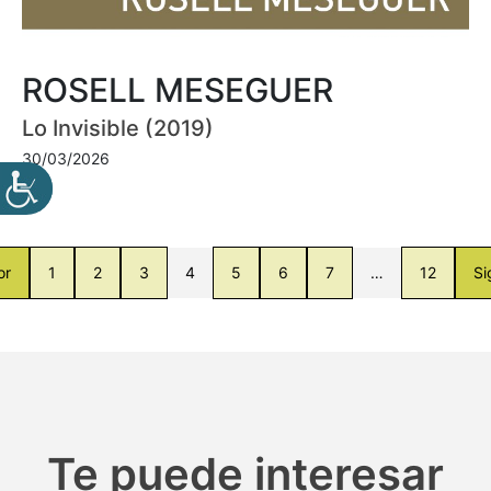
ROSELL MESEGUER
Lo Invisible (2019)
30/03/2026
or
1
2
3
4
5
6
7
…
12
Si
Te puede interesar