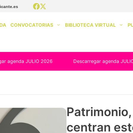
icante.es
DA
CONVOCATORIAS
BIBLIOTECA VIRTUAL
P
gar agenda JULIO 2026
Descarregar agenda JULI
Patrimonio, 
centran est