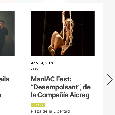
Ago 14, 2026
Ag
21:30
21
aila
ManIAC Fest:
M
“Desempolsant”, de
“
o
la Compañía Aicrag
D
8 days
9
Plaza de la Libertad
Pa