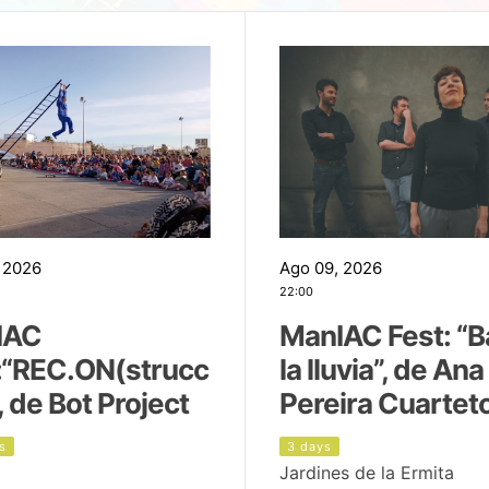
 2026
Ago 09, 2026
22:00
IAC
ManIAC Fest: “B
:“REC.ON(strucc
la lluvia”, de Ana
, de Bot Project
Pereira Cuartet
s
3 days
Jardines de la Ermita