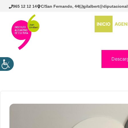
Saltar
965 12 12 14
C/San Fernando, 44
gilalbert@diputacional
al
contenido
INICIO
AGEN
Descar