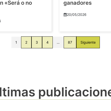
n «Será o no
ganadores
20/05/2026
6
1
2
3
4
…
87
Siguiente
ltimas publicacion