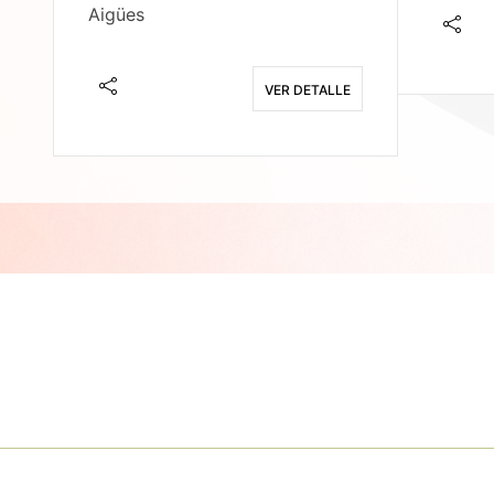
Aigües
E
VER DETALLE