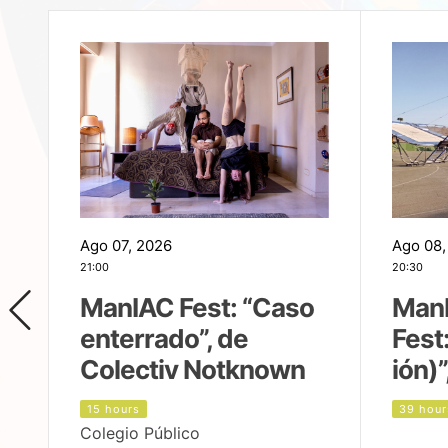
Ago 07, 2026
Ago 08,
21:00
20:30
ManIAC Fest: “Caso
Man
enterrado”, de
Fest
Colectiv Notknown
ión)”
15 hours
39 hour
Colegio Público