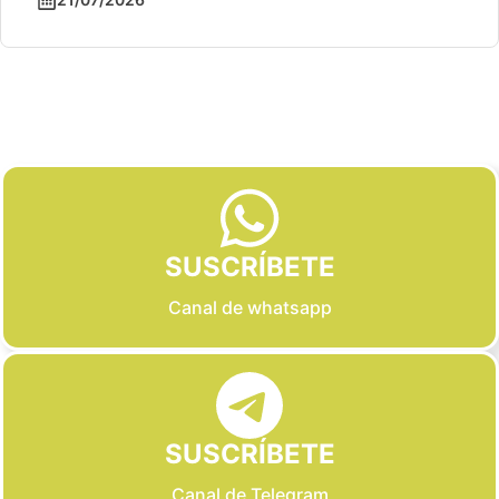
Slide 2 of 6
SUSCRÍBETE
Canal de whatsapp
SUSCRÍBETE
Canal de Telegram