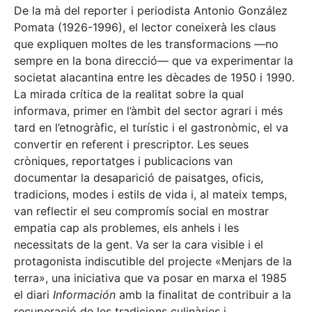
De la mà del reporter i periodista Antonio González
Pomata (1926-1996), el lector coneixerà les claus
que expliquen moltes de les transformacions —no
sempre en la bona direcció— que va experimentar la
societat alacantina entre les dècades de 1950 i 1990.
La mirada crítica de la realitat sobre la qual
informava, primer en l’àmbit del sector agrari i més
tard en l’etnogràfic, el turístic i el gastronòmic, el va
convertir en referent i prescriptor. Les seues
cròniques, reportatges i publicacions van
documentar la desaparició de paisatges, oficis,
tradicions, modes i estils de vida i, al mateix temps,
van reflectir el seu compromís social en mostrar
empatia cap als problemes, els anhels i les
necessitats de la gent. Va ser la cara visible i el
protagonista indiscutible del projecte «Menjars de la
terra», una iniciativa que va posar en marxa el 1985
el diari
Información
amb la finalitat de contribuir a la
recuperació de les tradicions culinàries i