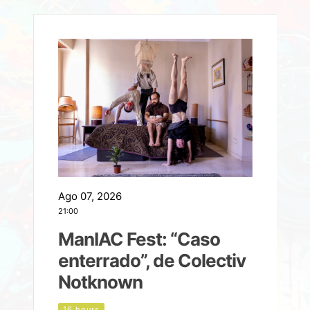
Ago 07, 2026
A
21:00
2
ManIAC Fest: “Caso
a
enterrado”, de Colectiv
Notknown
n
16 hours