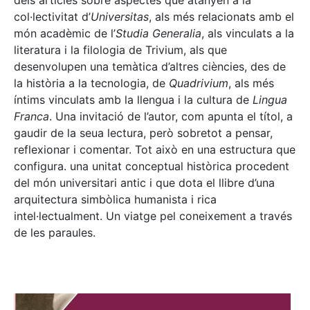
dels articles sobre aspectes que atanyen a la
col·lectivitat d’
Universitas
, als més relacionats amb el
món acadèmic de l’
Studia Generalia
, als vinculats a la
literatura i la filologia de Trivium, als que
desenvolupen una temàtica d’altres ciències, des de
la història a la tecnologia, de
Quadrivium
, als més
íntims vinculats amb la llengua i la cultura de
Lingua
Franca
. Una invitació de l’autor, com apunta el títol, a
gaudir de la seua lectura, però sobretot a pensar,
reflexionar i comentar. Tot això en una estructura que
configura. una unitat conceptual històrica procedent
del món universitari antic i que dota el llibre d’una
arquitectura simbòlica humanista i rica
intel·lectualment. Un viatge pel coneixement a través
de les paraules.