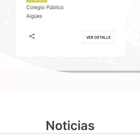
Colegio Público
Aigües
E
VER DETALLE
Noticias