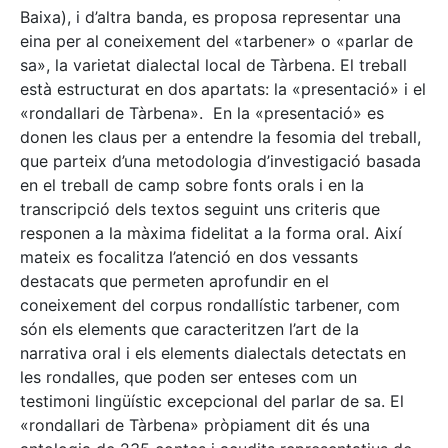
Baixa), i d’altra banda, es proposa representar una
eina per al coneixement del «tarbener» o «parlar de
sa», la varietat dialectal local de Tàrbena. El treball
està estructurat en dos apartats: la «presentació» i el
«rondallari de Tàrbena». En la «presentació» es
donen les claus per a entendre la fesomia del treball,
que parteix d’una metodologia d’investigació basada
en el treball de camp sobre fonts orals i en la
transcripció dels textos seguint uns criteris que
responen a la màxima fidelitat a la forma oral. Així
mateix es focalitza l’atenció en dos vessants
destacats que permeten aprofundir en el
coneixement del corpus rondallístic tarbener, com
són els elements que caracteritzen l’art de la
narrativa oral i els elements dialectals detectats en
les rondalles, que poden ser enteses com un
testimoni lingüístic excepcional del parlar de sa. El
«rondallari de Tàrbena» pròpiament dit és una