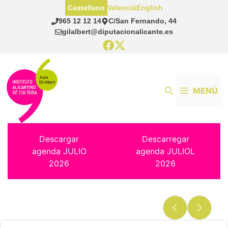
Saltar
Castellano
Valencià
English
al
965 12 12 14
C/San Fernando, 44
contenido
gilalbert@diputacionalicante.es
MENÚ
Descargar
Descarregar
agenda JULIO
agenda JULIOL
2026
2026