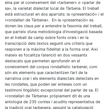
eina per al coneixement del «tarbener» o «parlar de
sa», la varietat dialectal local de Tàrbena. El treball
està estructurat en dos apartats: la «presentació» i el
«rondallari de Tàrbena». En la «presentació» es
donen les claus per a entendre la fesomia del treball,
que parteix d’una metodologia d’investigació basada
en el treball de camp sobre fonts orals i en la
transcripció dels textos seguint uns criteris que
responen a la màxima fidelitat a la forma oral. Així
mateix es focalitza l’atenció en dos vessants
destacats que permeten aprofundir en el
coneixement del corpus rondallístic tarbener, com
són els elements que caracteritzen l’art de la
narrativa oral i els elements dialectals detectats en
les rondalles, que poden ser enteses com un
testimoni lingüístic excepcional del parlar de sa. El
«rondallari de Tàrbena» pròpiament dit és una
antologia de 235 contes i acudits representatius de
la tradició oral tarbenera, seguint la catalogació