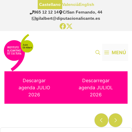
Saltar
Castellano
Valencià
English
al
965 12 12 14
C/San Fernando, 44
contenido
gilalbert@diputacionalicante.es
MENÚ
Descargar
Descarregar
agenda JULIO
agenda JULIOL
2026
2026