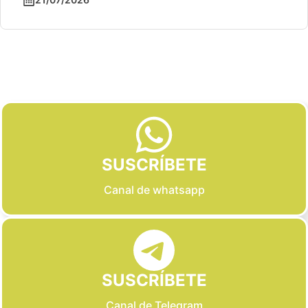
Slide 2 of 6
SUSCRÍBETE
Canal de whatsapp
SUSCRÍBETE
Canal de Telegram