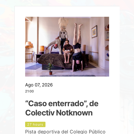
Ago 07, 2026
A
21:00
2
e
“Caso enterrado”, de
Colectiv Notknown
d
27 hours
Pista deportiva del Colegio Público
P