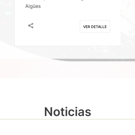
Aigües
A
E
VER DETALLE
Noticias