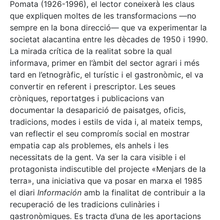
Pomata (1926-1996), el lector coneixerà les claus
que expliquen moltes de les transformacions —no
sempre en la bona direcció— que va experimentar la
societat alacantina entre les dècades de 1950 i 1990.
La mirada crítica de la realitat sobre la qual
informava, primer en l’àmbit del sector agrari i més
tard en l’etnogràfic, el turístic i el gastronòmic, el va
convertir en referent i prescriptor. Les seues
cròniques, reportatges i publicacions van
documentar la desaparició de paisatges, oficis,
tradicions, modes i estils de vida i, al mateix temps,
van reflectir el seu compromís social en mostrar
empatia cap als problemes, els anhels i les
necessitats de la gent. Va ser la cara visible i el
protagonista indiscutible del projecte «Menjars de la
terra», una iniciativa que va posar en marxa el 1985
el diari
Información
amb la finalitat de contribuir a la
recuperació de les tradicions culinàries i
gastronòmiques. Es tracta d’una de les aportacions