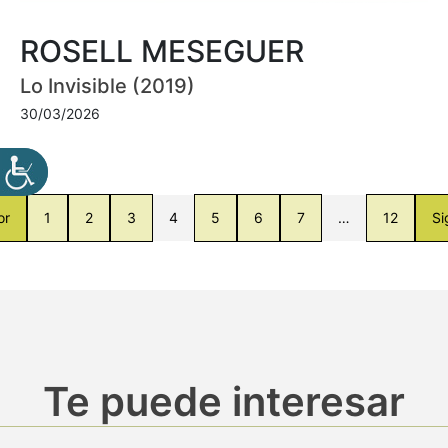
ROSELL MESEGUER
Lo Invisible (2019)
30/03/2026
or
1
2
3
4
5
6
7
…
12
Si
Te puede interesar