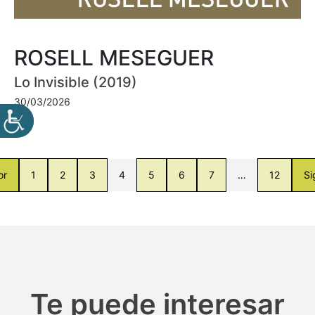
ROSELL MESEGUER
Lo Invisible (2019)
30/03/2026
or
1
2
3
4
5
6
7
…
12
Si
Te puede interesar