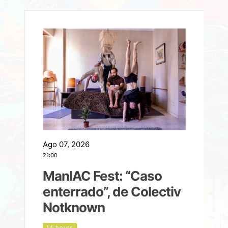
Ago 07, 2026
A
21:00
2
ManIAC Fest: “Caso
a
enterrado”, de Colectiv
Notknown
n
14 hours