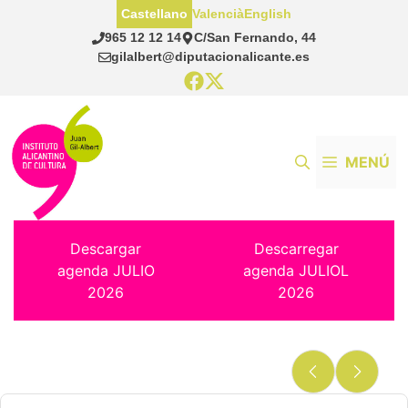
Saltar
Castellano
Valencià
English
al
965 12 12 14
C/San Fernando, 44
contenido
gilalbert@diputacionalicante.es
MENÚ
Descargar
Descarregar
agenda JULIO
agenda JULIOL
2026
2026