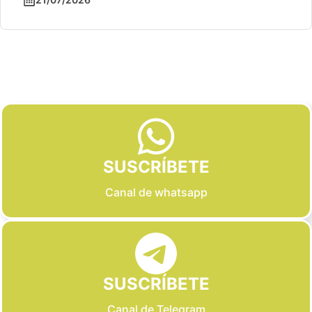
Slide 2 of 6
SUSCRÍBETE
Canal de whatsapp
SUSCRÍBETE
Canal de Telegram