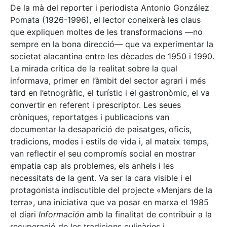
De la mà del reporter i periodista Antonio González
Pomata (1926-1996), el lector coneixerà les claus
que expliquen moltes de les transformacions —no
sempre en la bona direcció— que va experimentar la
societat alacantina entre les dècades de 1950 i 1990.
La mirada crítica de la realitat sobre la qual
informava, primer en l’àmbit del sector agrari i més
tard en l’etnogràfic, el turístic i el gastronòmic, el va
convertir en referent i prescriptor. Les seues
cròniques, reportatges i publicacions van
documentar la desaparició de paisatges, oficis,
tradicions, modes i estils de vida i, al mateix temps,
van reflectir el seu compromís social en mostrar
empatia cap als problemes, els anhels i les
necessitats de la gent. Va ser la cara visible i el
protagonista indiscutible del projecte «Menjars de la
terra», una iniciativa que va posar en marxa el 1985
el diari
Información
amb la finalitat de contribuir a la
recuperació de les tradicions culinàries i