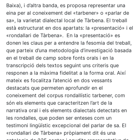
Baixa), i d’altra banda, es proposa representar una
eina per al coneixement del «tarbener» o «parlar de
sa», la varietat dialectal local de Tàrbena. El treball
està estructurat en dos apartats: la «presentació» i el
«rondallari de Tàrbena». En la «presentació» es
donen les claus per a entendre la fesomia del treball,
que parteix d’una metodologia d’investigació basada
en el treball de camp sobre fonts orals i en la
transcripció dels textos seguint uns criteris que
responen a la màxima fidelitat a la forma oral. Així
mateix es focalitza l’atenció en dos vessants
destacats que permeten aprofundir en el
coneixement del corpus rondallístic tarbener, com
són els elements que caracteritzen l’art de la
narrativa oral i els elements dialectals detectats en
les rondalles, que poden ser enteses com un
testimoni lingüístic excepcional del parlar de sa. El
«rondallari de Tàrbena» pròpiament dit és una