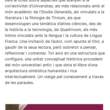
dels articles sobre aspectes que atanyen a la
col·lectivitat d’
Universitas
, als més relacionats amb el
món acadèmic de l’
Studia Generalia
, als vinculats a la
literatura i la filologia de Trivium, als que
desenvolupen una temàtica d’altres ciències, des de
la història a la tecnologia, de
Quadrivium
, als més
íntims vinculats amb la llengua i la cultura de
Lingua
Franca
. Una invitació de l’autor, com apunta el títol, a
gaudir de la seua lectura, però sobretot a pensar,
reflexionar i comentar. Tot això en una estructura que
configura. una unitat conceptual històrica procedent
del món universitari antic i que dota el llibre d’una
arquitectura simbòlica humanista i rica
intel·lectualment. Un viatge pel coneixement a través
de les paraules.