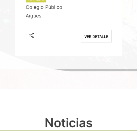
Colegio Público
Aigües
E
VER DETALLE
Noticias