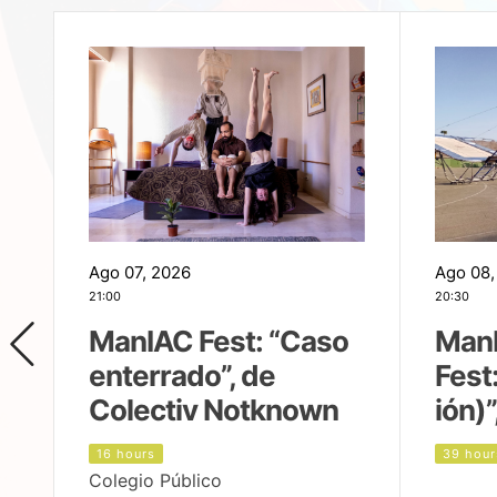
Ago 07, 2026
Ago 08,
21:00
20:30
ManIAC Fest: “Caso
Man
enterrado”, de
Fest
Colectiv Notknown
ión)”
16 hours
39 hour
Colegio Público