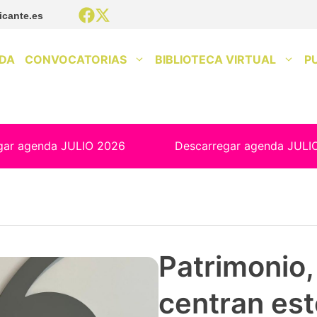
icante.es
DA
CONVOCATORIAS
BIBLIOTECA VIRTUAL
P
gar agenda JULIO 2026
Descarregar agenda JULI
Patrimonio, 
centran est