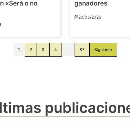
n «Será o no
ganadores
20/05/2026
6
1
2
3
4
…
87
Siguiente
ltimas publicacion