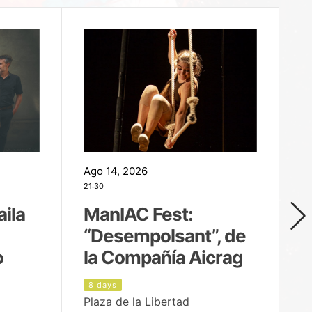
Ago 14, 2026
Ag
21:30
21
aila
ManIAC Fest:
M
“Desempolsant”, de
“
o
la Compañía Aicrag
D
8 days
9
Plaza de la Libertad
Pa