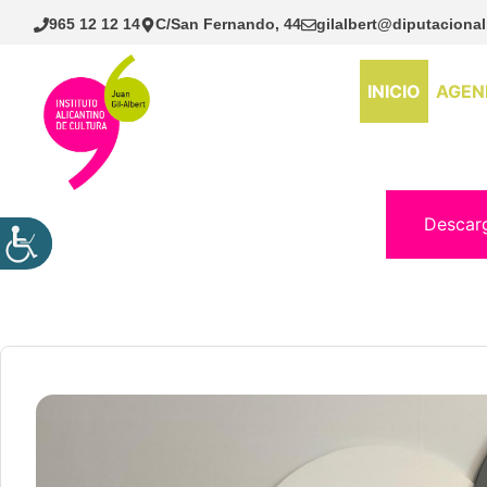
Saltar
965 12 12 14
C/San Fernando, 44
gilalbert@diputacional
al
contenido
INICIO
AGEN
Descar