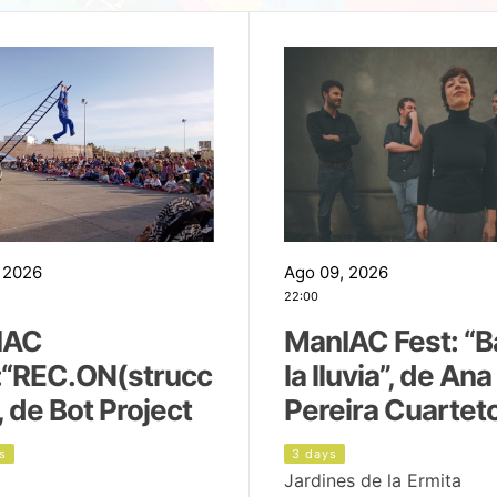
 2026
Ago 09, 2026
22:00
IAC
ManIAC Fest: “B
:“REC.ON(strucc
la lluvia”, de Ana
, de Bot Project
Pereira Cuartet
s
3 days
Jardines de la Ermita