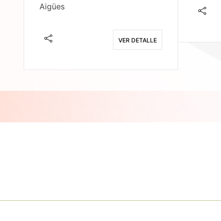
Aigües
E
VER DETALLE