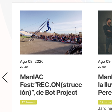
Ago 08, 2026
Ago 09,
20:30
22:00
ManIAC
ManI
Fest:“REC.ON(strucc
la ll
ión)”, de Bot Project
Pere
12 hours
37 hour
Jardine