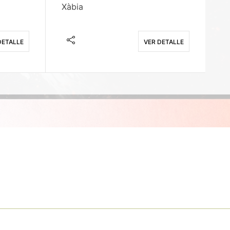
Xàbia
M
DETALLE
VER DETALLE