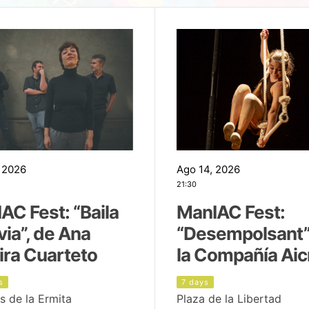
 2026
Ago 14, 2026
21:30
AC Fest: “Baila
ManIAC Fest:
uvia”, de Ana
“Desempolsant”
ira Cuarteto
la Compañía Aic
s
7 days
s de la Ermita
Plaza de la Libertad