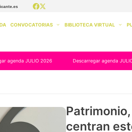
icante.es
DA
CONVOCATORIAS
BIBLIOTECA VIRTUAL
P
gar agenda JULIO 2026
Descarregar agenda JULI
Patrimonio, 
centran est