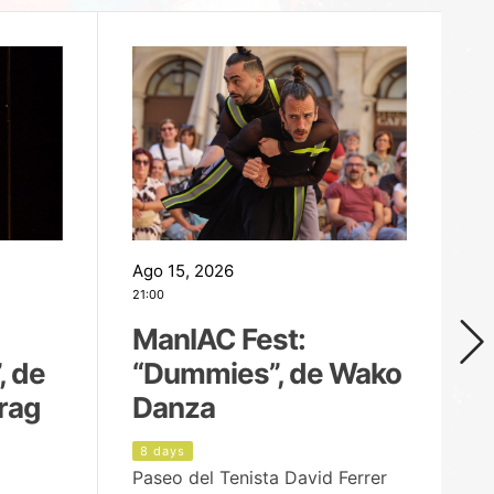
Ago 15, 2026
Ag
21:00
19
ManIAC Fest:
M
, de
“Dummies”, de Wako
n
rag
Danza
Í
8 days
8
Paseo del Tenista David Ferrer
Ce