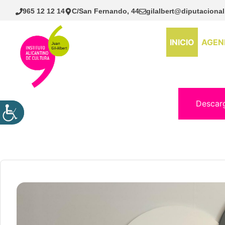
Saltar
965 12 12 14
C/San Fernando, 44
gilalbert@diputacional
al
contenido
INICIO
AGEN
Descar