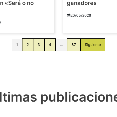
n «Será o no
ganadores
20/05/2026
6
1
2
3
4
…
87
Siguiente
ltimas publicacion