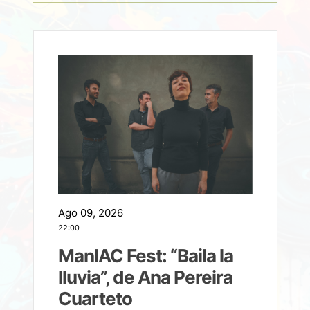
Ago 09, 2026
A
22:00
21
ManIAC Fest: “Baila la
a
lluvia”, de Ana Pereira
Cuarteto