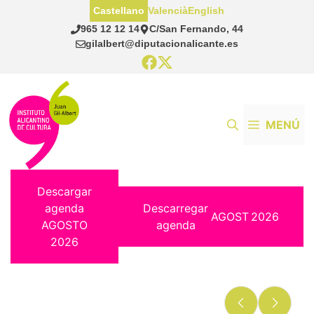
Saltar
Castellano
Valencià
English
al
965 12 12 14
C/San Fernando, 44
contenido
gilalbert@diputacionalicante.es
MENÚ
Descargar
agenda
Descarregar
AGOST
2026
AGOSTO
agenda
2026