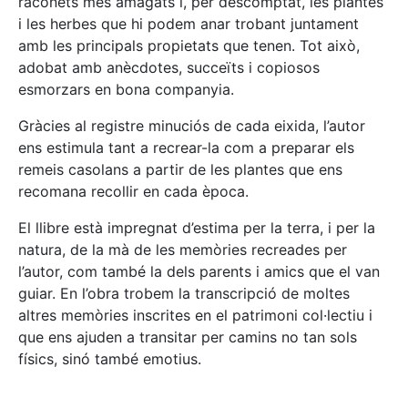
raconets més amagats i, per descomptat, les plantes
i les herbes que hi podem anar trobant juntament
amb les principals propietats que tenen. Tot això,
adobat amb anècdotes, succeïts i copiosos
esmorzars en bona companyia.
Gràcies al registre minuciós de cada eixida, l’autor
ens estimula tant a recrear-la com a preparar els
remeis casolans a partir de les plantes que ens
recomana recollir en cada època.
El llibre està impregnat d’estima per la terra, i per la
natura, de la mà de les memòries recreades per
l’autor, com també la dels parents i amics que el van
guiar. En l’obra trobem la transcripció de moltes
altres memòries inscrites en el patrimoni col·lectiu i
que ens ajuden a transitar per camins no tan sols
físics, sinó també emotius.