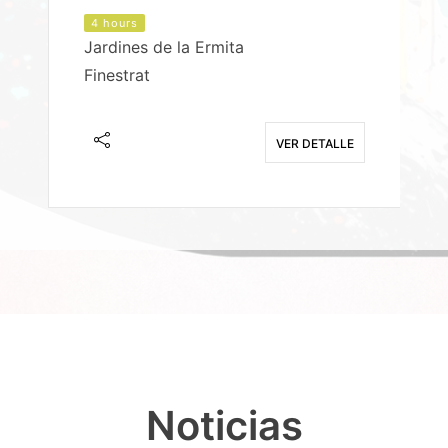
4 hours
Jardines de la Ermita
P
Finestrat
S
E
VER DETALLE
Noticias