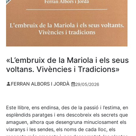
«L’embruix de la Mariola i els seus
voltans. Vivències i Tradicions»
FERRAN ALBORS I JORDÀ
29/05/2026
Este llibre, ens endinsa, des de la passió i l’estima, en
esplèndids paratges i ens descobreix els secrets que
amaguen, alhora que desengruna minuciosament els
viaranys i les sendes, els noms de cada lloc, els