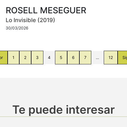
ROSELL MESEGUER
Lo Invisible (2019)
30/03/2026
or
1
2
3
4
5
6
7
…
12
Si
Te puede interesar