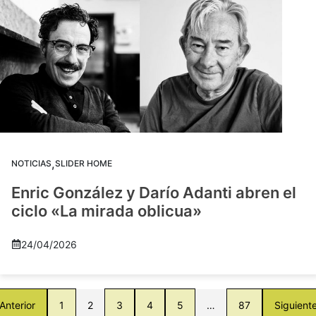
,
NOTICIAS
SLIDER HOME
Enric González y Darío Adanti abren el
ciclo «La mirada oblicua»
24/04/2026
Anterior
1
2
3
4
5
…
87
Siguient