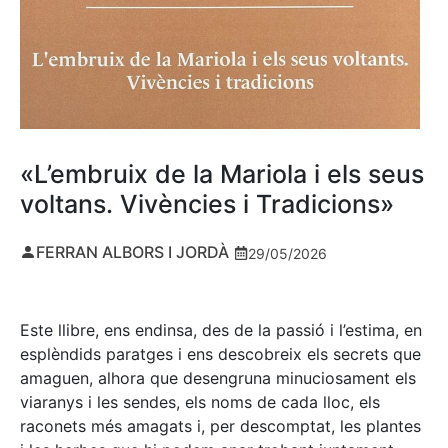
«L’embruix de la Mariola i els seus
voltans. Vivències i Tradicions»
FERRAN ALBORS I JORDÀ
29/05/2026
Este llibre, ens endinsa, des de la passió i l’estima, en
esplèndids paratges i ens descobreix els secrets que
amaguen, alhora que desengruna minuciosament els
viaranys i les sendes, els noms de cada lloc, els
raconets més amagats i, per descomptat, les plantes