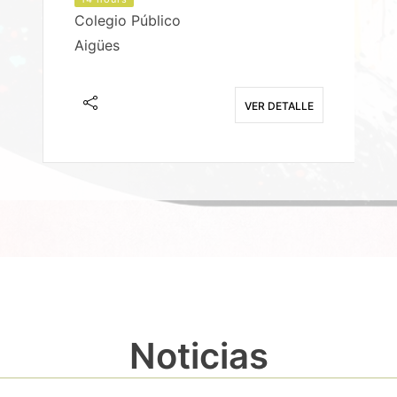
Colegio Público
Aigües
E
VER DETALLE
Noticias