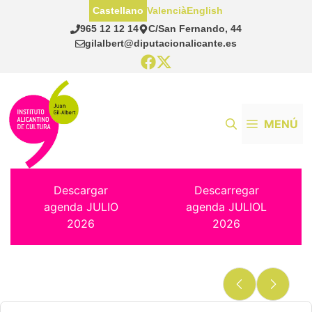
Saltar
Castellano
Valencià
English
al
965 12 12 14
C/San Fernando, 44
contenido
gilalbert@diputacionalicante.es
MENÚ
Descargar
Descarregar
agenda JULIO
agenda JULIOL
2026
2026