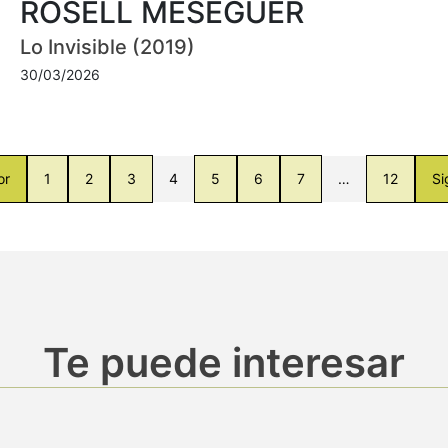
ROSELL MESEGUER
Lo Invisible (2019)
30/03/2026
or
1
2
3
4
5
6
7
…
12
Si
Te puede interesar