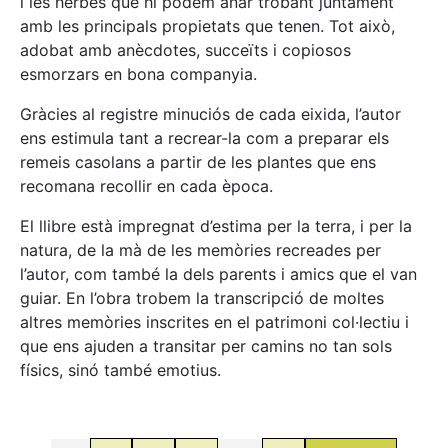
i les herbes que hi podem anar trobant juntament
amb les principals propietats que tenen. Tot això,
adobat amb anècdotes, succeïts i copiosos
esmorzars en bona companyia.
Gràcies al registre minuciós de cada eixida, l’autor
ens estimula tant a recrear-la com a preparar els
remeis casolans a partir de les plantes que ens
recomana recollir en cada època.
El llibre està impregnat d’estima per la terra, i per la
natura, de la mà de les memòries recreades per
l’autor, com també la dels parents i amics que el van
guiar. En l’obra trobem la transcripció de moltes
altres memòries inscrites en el patrimoni col·lectiu i
que ens ajuden a transitar per camins no tan sols
físics, sinó també emotius.