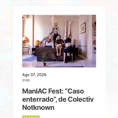
Ago 07, 2026
A
21:00
2
ManIAC Fest: “Caso
a
enterrado”, de Colectiv
Notknown
n
14 hours