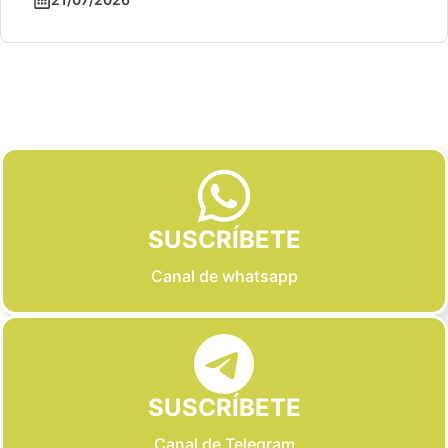
Slide 2 of 6
SUSCRÍBETE
Canal de whatsapp
SUSCRÍBETE
Canal de Telegram