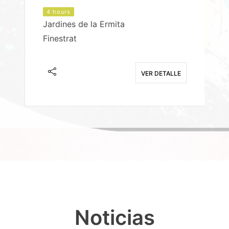
4 hours
Jardines de la Ermita
P
Finestrat
S
E
VER DETALLE
Noticias