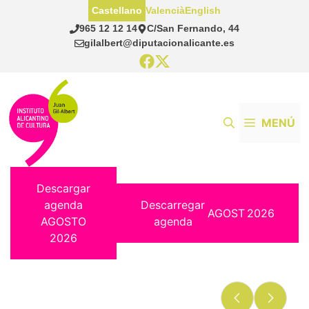
Saltar
Castellano
Valencià
English
al
965 12 12 14
C/San Fernando, 44
contenido
gilalbert@diputacionalicante.es
MENÚ
Descargar
agenda
Descarregar
AGOST
2026
AGOSTO
agenda
2026