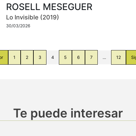
ROSELL MESEGUER
Lo Invisible (2019)
30/03/2026
or
1
2
3
4
5
6
7
…
12
Si
Te puede interesar