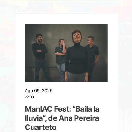
Ago 09, 2026
A
22:00
21
ManIAC Fest: “Baila la
a
lluvia”, de Ana Pereira
Cuarteto