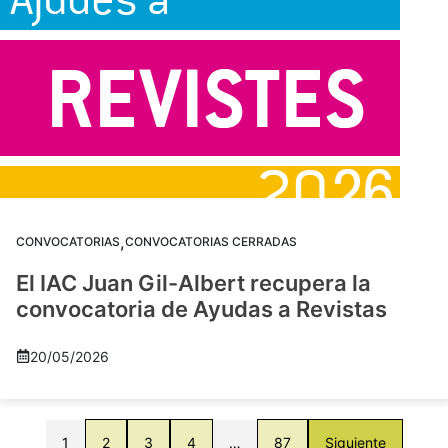
,
CONVOCATORIAS
CONVOCATORIAS CERRADAS
El IAC Juan Gil-Albert recupera la
convocatoria de Ayudas a Revistas
20/05/2026
1
2
3
4
…
87
Siguiente