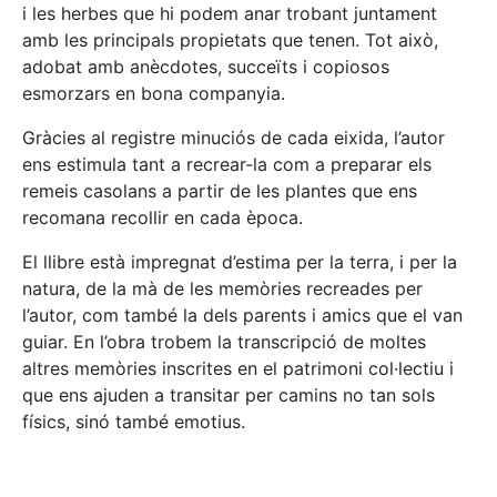
i les herbes que hi podem anar trobant juntament
amb les principals propietats que tenen. Tot això,
adobat amb anècdotes, succeïts i copiosos
esmorzars en bona companyia.
Gràcies al registre minuciós de cada eixida, l’autor
ens estimula tant a recrear-la com a preparar els
remeis casolans a partir de les plantes que ens
recomana recollir en cada època.
El llibre està impregnat d’estima per la terra, i per la
natura, de la mà de les memòries recreades per
l’autor, com també la dels parents i amics que el van
guiar. En l’obra trobem la transcripció de moltes
altres memòries inscrites en el patrimoni col·lectiu i
que ens ajuden a transitar per camins no tan sols
físics, sinó també emotius.