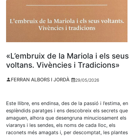
«L’embruix de la Mariola i els seus
voltans. Vivències i Tradicions»
FERRAN ALBORS I JORDÀ
29/05/2026
Este llibre, ens endinsa, des de la passió i l’estima, en
esplèndids paratges i ens descobreix els secrets que
amaguen, alhora que desengruna minuciosament els
viaranys i les sendes, els noms de cada lloc, els
raconets més amagats i, per descomptat, les plantes