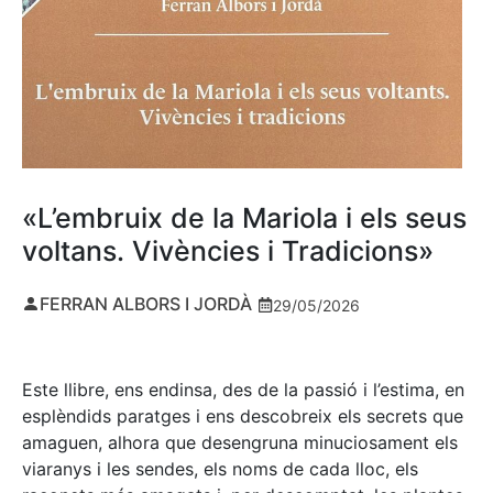
«L’embruix de la Mariola i els seus
voltans. Vivències i Tradicions»
FERRAN ALBORS I JORDÀ
29/05/2026
Este llibre, ens endinsa, des de la passió i l’estima, en
esplèndids paratges i ens descobreix els secrets que
amaguen, alhora que desengruna minuciosament els
viaranys i les sendes, els noms de cada lloc, els