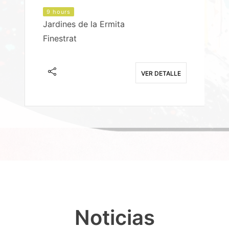
9 hours
Jardines de la Ermita
P
Finestrat
S
E
VER DETALLE
Noticias