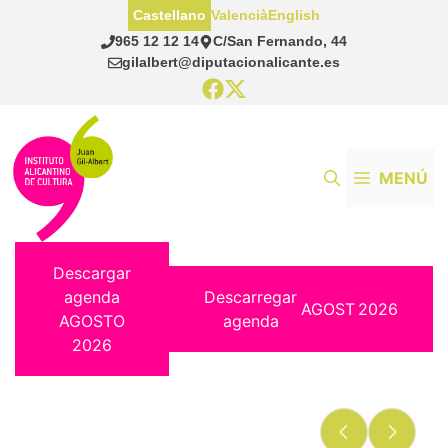
Saltar
Castellano
Valencià
English
al
965 12 12 14
C/San Fernando, 44
contenido
gilalbert@diputacionalicante.es
MENÚ
Descargar
agenda
Descarregar
AGOST
2026
AGOSTO
agenda
2026