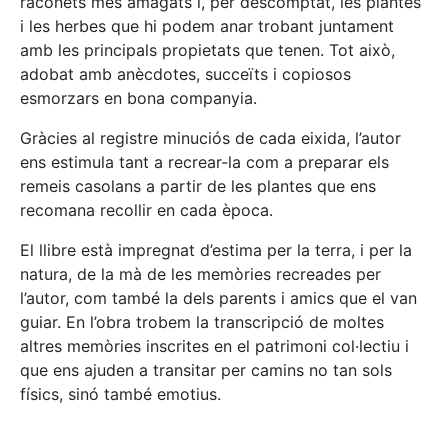
raconets més amagats i, per descomptat, les plantes
i les herbes que hi podem anar trobant juntament
amb les principals propietats que tenen. Tot això,
adobat amb anècdotes, succeïts i copiosos
esmorzars en bona companyia.
Gràcies al registre minuciós de cada eixida, l’autor
ens estimula tant a recrear-la com a preparar els
remeis casolans a partir de les plantes que ens
recomana recollir en cada època.
El llibre està impregnat d’estima per la terra, i per la
natura, de la mà de les memòries recreades per
l’autor, com també la dels parents i amics que el van
guiar. En l’obra trobem la transcripció de moltes
altres memòries inscrites en el patrimoni col·lectiu i
que ens ajuden a transitar per camins no tan sols
físics, sinó també emotius.