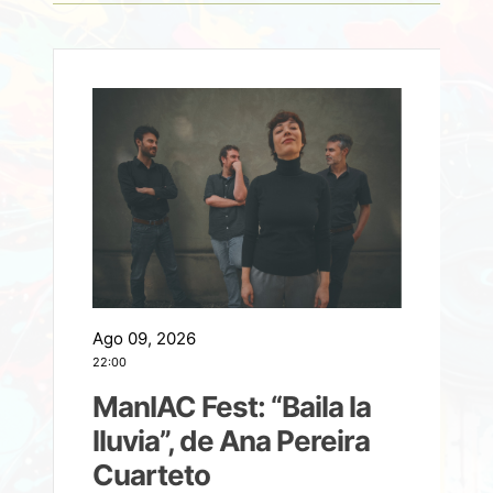
Ago 09, 2026
A
22:00
21
ManIAC Fest: “Baila la
a
lluvia”, de Ana Pereira
Cuarteto