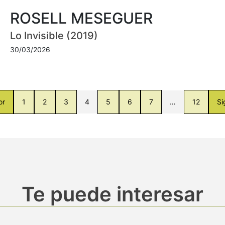
ROSELL MESEGUER
Lo Invisible (2019)
30/03/2026
or
1
2
3
4
5
6
7
…
12
Si
Te puede interesar