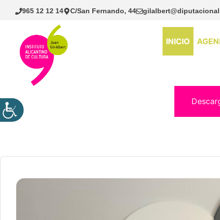
Saltar
965 12 12 14
C/San Fernando, 44
gilalbert@diputacional
al
contenido
INICIO
AGEN
Descar