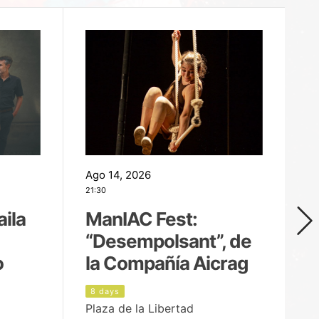
Ago 14, 2026
Ag
21:30
21
aila
ManIAC Fest:
M
“Desempolsant”, de
“
o
la Compañía Aicrag
D
8 days
9
Plaza de la Libertad
Pa