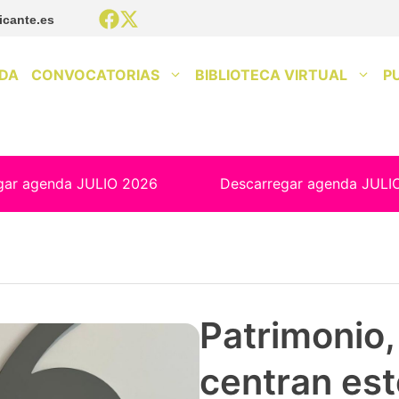
icante.es
DA
CONVOCATORIAS
BIBLIOTECA VIRTUAL
P
gar agenda JULIO 2026
Descarregar agenda JULI
Patrimonio, 
centran est