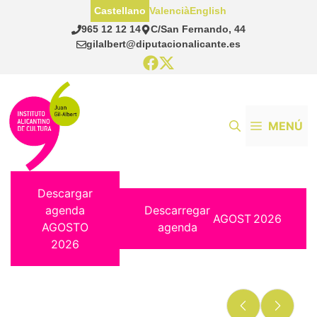
Saltar
Castellano
Valencià
English
al
965 12 12 14
C/San Fernando, 44
contenido
gilalbert@diputacionalicante.es
MENÚ
Descargar
agenda
Descarregar
AGOST
2026
AGOSTO
agenda
2026