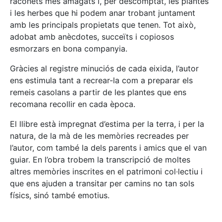
raconets més amagats i, per descomptat, les plantes
i les herbes que hi podem anar trobant juntament
amb les principals propietats que tenen. Tot això,
adobat amb anècdotes, succeïts i copiosos
esmorzars en bona companyia.
Gràcies al registre minuciós de cada eixida, l’autor
ens estimula tant a recrear-la com a preparar els
remeis casolans a partir de les plantes que ens
recomana recollir en cada època.
El llibre està impregnat d’estima per la terra, i per la
natura, de la mà de les memòries recreades per
l’autor, com també la dels parents i amics que el van
guiar. En l’obra trobem la transcripció de moltes
altres memòries inscrites en el patrimoni col·lectiu i
que ens ajuden a transitar per camins no tan sols
físics, sinó també emotius.