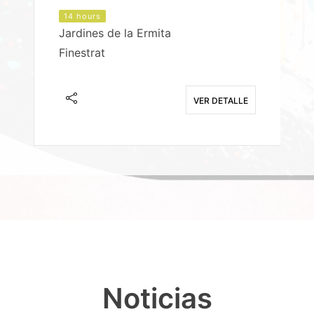
14 hours
Jardines de la Ermita
P
Finestrat
S
E
VER DETALLE
Noticias