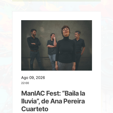
Ago 09, 2026
A
22:00
21
ManIAC Fest: “Baila la
a
lluvia”, de Ana Pereira
Cuarteto