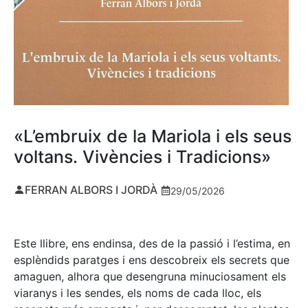
«L’embruix de la Mariola i els seus
voltans. Vivències i Tradicions»
FERRAN ALBORS I JORDÀ
29/05/2026
Este llibre, ens endinsa, des de la passió i l’estima, en
esplèndids paratges i ens descobreix els secrets que
amaguen, alhora que desengruna minuciosament els
viaranys i les sendes, els noms de cada lloc, els