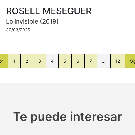
ROSELL MESEGUER
Lo Invisible (2019)
30/03/2026
or
1
2
3
4
5
6
7
…
12
Si
Te puede interesar