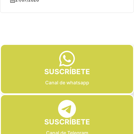
Slide 2 of 6
SUSCRÍBETE
Canal de whatsapp
SUSCRÍBETE
Canal de Telegram