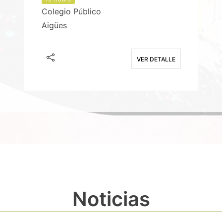
Colegio Público
Aigües
E
VER DETALLE
Noticias