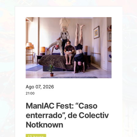
Ago 07, 2026
A
21:00
2
ManIAC Fest: “Caso
a
enterrado”, de Colectiv
Notknown
n
13 hours