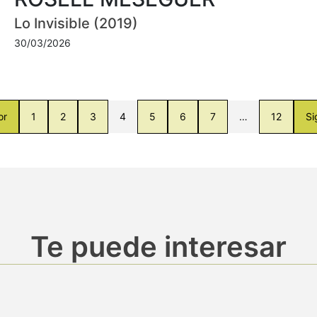
Lo Invisible (2019)
30/03/2026
or
1
2
3
4
5
6
7
…
12
Si
Te puede interesar