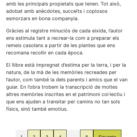
amb les principals propietats que tenen. Tot això,
adobat amb anècdotes, succeïts i copiosos
esmorzars en bona companyia.
Gràcies al registre minuciós de cada eixida, l’autor
ens estimula tant a recrear-la com a preparar els
remeis casolans a partir de les plantes que ens
recomana recollir en cada època.
El llibre està impregnat d’estima per la terra, i per la
natura, de la mà de les memòries recreades per
l’autor, com també la dels parents i amics que el van
guiar. En l’obra trobem la transcripció de moltes
altres memòries inscrites en el patrimoni col·lectiu i
que ens ajuden a transitar per camins no tan sols
físics, sinó també emotius.
1
2
3
4
…
8
Siguente