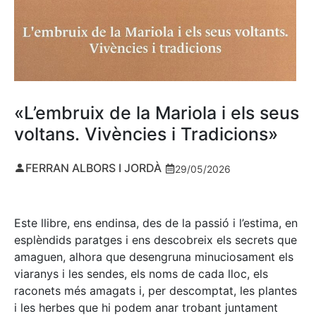
«L’embruix de la Mariola i els seus
voltans. Vivències i Tradicions»
FERRAN ALBORS I JORDÀ
29/05/2026
Este llibre, ens endinsa, des de la passió i l’estima, en
esplèndids paratges i ens descobreix els secrets que
amaguen, alhora que desengruna minuciosament els
viaranys i les sendes, els noms de cada lloc, els
raconets més amagats i, per descomptat, les plantes
i les herbes que hi podem anar trobant juntament