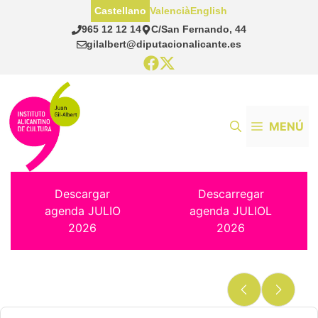
Saltar
Castellano
Valencià
English
al
965 12 12 14
C/San Fernando, 44
contenido
gilalbert@diputacionalicante.es
MENÚ
Descargar
Descarregar
agenda JULIO
agenda JULIOL
2026
2026