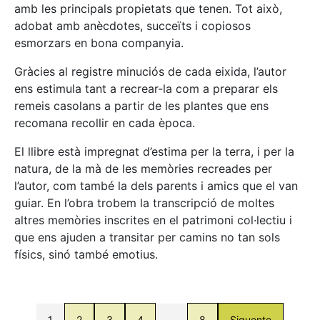
amb les principals propietats que tenen. Tot això,
adobat amb anècdotes, succeïts i copiosos
esmorzars en bona companyia.
Gràcies al registre minuciós de cada eixida, l’autor
ens estimula tant a recrear-la com a preparar els
remeis casolans a partir de les plantes que ens
recomana recollir en cada època.
El llibre està impregnat d’estima per la terra, i per la
natura, de la mà de les memòries recreades per
l’autor, com també la dels parents i amics que el van
guiar. En l’obra trobem la transcripció de moltes
altres memòries inscrites en el patrimoni col·lectiu i
que ens ajuden a transitar per camins no tan sols
físics, sinó també emotius.
1
2
3
4
…
8
Siguente