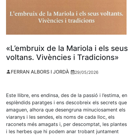
«L’embruix de la Mariola i els seus
voltans. Vivències i Tradicions»
FERRAN ALBORS I JORDÀ
29/05/2026
Este llibre, ens endinsa, des de la passió i l’estima, en
esplèndids paratges i ens descobreix els secrets que
amaguen, alhora que desengruna minuciosament els
viaranys i les sendes, els noms de cada lloc, els
raconets més amagats i, per descomptat, les plantes
i les herbes que hi podem anar trobant juntament