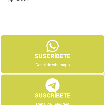
Slide 2 of 6
SUSCRÍBETE
Canal de whatsapp
SUSCRÍBETE
Canal de Telegram