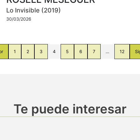
Lo Invisible (2019)
30/03/2026
or
1
2
3
4
5
6
7
…
12
Si
Te puede interesar