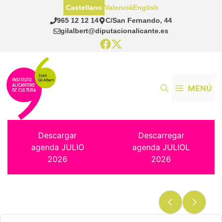
Saltar
Castellano
Valencià
English
al
965 12 12 14
C/San Fernando, 44
contenido
gilalbert@diputacionalicante.es
MENÚ
Descargar
Descarregar
agenda JULIO
agenda JULIOL
2026
2026