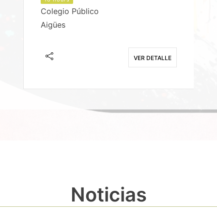
Colegio Público
Aigües
E
VER DETALLE
Noticias