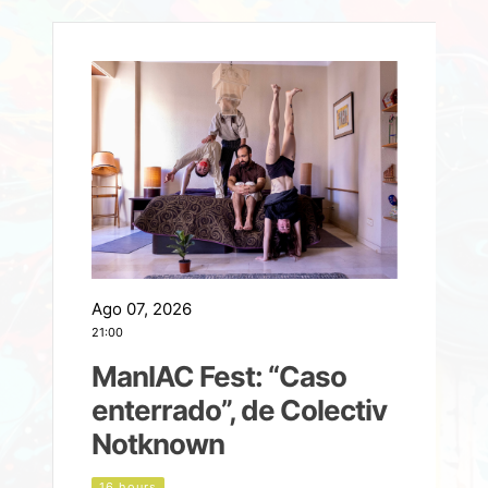
Ago 07, 2026
A
21:00
2
ManIAC Fest: “Caso
a
enterrado”, de Colectiv
Notknown
n
16 hours